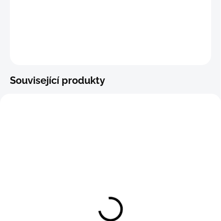
−
+
Přidat do košíku
ZEPTAT SE
Související produkty
Delší boxerky MA UNIDIAS
Delší boxerky MA UNIDIAS
LONGER
LONGER