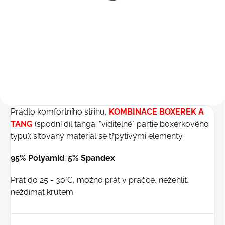
Detail
Detail
199 Kč
199 Kč
M
M
Prádlo komfortního střihu,
KOMBINACE BOXEREK A
TANG
(spodní díl tanga; "viditelné" partie boxerkového
typu); síťovaný materiál se třpytivými elementy
95% Polyamid
;
5% Spandex
Prát do 25 - 30°C, možno prát v pračce, nežehlit,
neždímat krutem