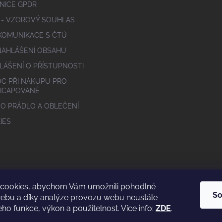
NICE GPDR
 - VZOROVÝ SOUHLAS
 KOMUNIKACE S ČTÚ
NAHLÁŠENÍ OBSAHU
LÁŠENÍ O PŘÍSTUPNOSTI
C PŘI NÁKUPU PRO
ICAPOVANÉ
 O PRÁDLO A OBLEČENÍ
IES
cookies, abychom Vám umožnili pohodlné
So
webu a díky analýze provozu webu neustále
eho funkce, výkon a použitelnost. Více info:
ZDE
.