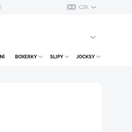
CZK
ESLÁNÍ
PŘIHLÁŠENÍ / REGISTRACE
OBCHODNÍ PODMÍNKY
PRÁZDNÝ KOŠÍK
NÁKUPNÍ
KOŠÍK
NÍ
BOXERKY
SLIPY
JOCKSY
TANGA