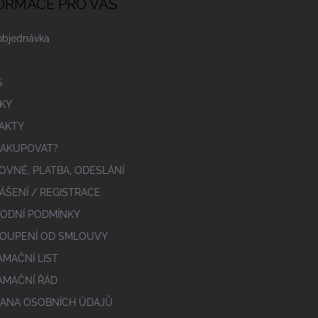
ORMACE PRO VÁS
objednávka
S
KY
AKTY
NAKUPOVAT?
OVNÉ, PLATBA, ODESLÁNÍ
ÁŠENÍ / REGISTRACE
ODNÍ PODMÍNKY
OUPENÍ OD SMLOUVY
AMAČNÍ LIST
AMAČNÍ ŘÁD
ANA OSOBNÍCH ÚDAJŮ