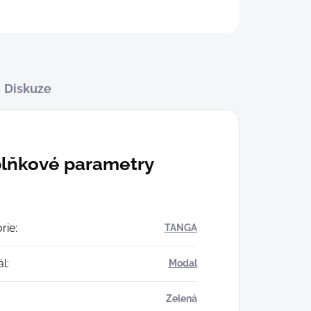
Diskuze
lňkové parametry
rie
:
TANGA
ál
:
Modal
Zelená