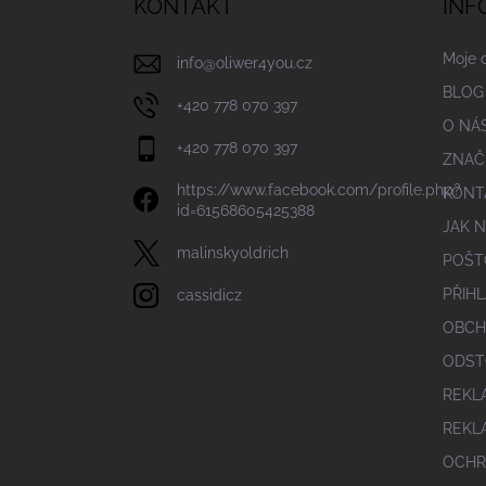
KONTAKT
INF
t
í
Moje 
info
@
oliwer4you.cz
BLOG
+420 778 070 397
O NÁ
+420 778 070 397
ZNAČ
https://www.facebook.com/profile.php?
KONT
id=61568605425388
JAK 
malinskyoldrich
POŠT
PŘIHL
cassidicz
OBCH
ODST
REKL
REKL
OCHR