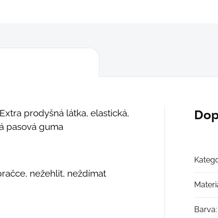
ZEPTAT SE
Extra prodyšná látka, elastická,
Dop
ová pasová guma
Katego
pračce, nežehlit, neždímat
Materi
Barva
: