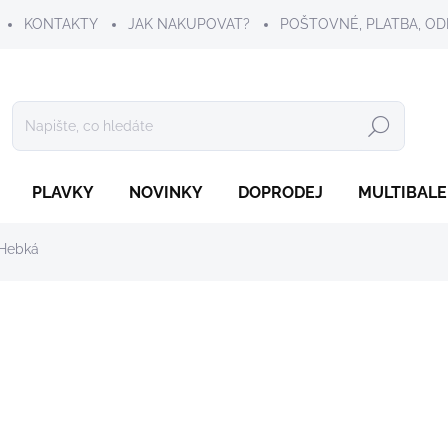
KONTAKTY
JAK NAKUPOVAT?
POŠTOVNÉ, PLATBA, OD
Hledat
PLAVKY
NOVINKY
DOPRODEJ
MULTIBALE
 Hebká
239 Kč
Měrná
ZVOLTE VARIANTU
cena:
VELIKOST