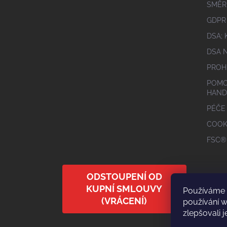
SMĚR
GDPR
DSA;
DSA 
PROH
POMO
HAND
PÉČE
COOK
FSC®
ODSTOUPENÍ OD
KUPNÍ SMLOUVY
Používáme 
(VRÁCENÍ)
používání 
zlepšovali j