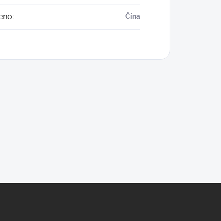
eno
:
Čína