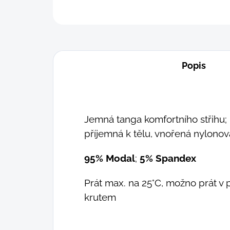
Popis
Jemná tanga komfortního střihu;
příjemná k tělu, vnořená nylon
95% Modal
;
5% Spandex
Prát max. na 25°C, možno prát v 
krutem