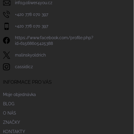
v
info
@
oliwer4you.cz
ý
p
+420 778 070 397
i
s
+420 778 070 397
u
https://www.facebook.com/profile.php?
id=61568605425388
malinskyoldrich
cassidicz
INFORMACE PRO VÁS
Moje objednávka
BLOG
O NÁS
ZNAČKY
KONTAKTY