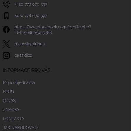
p
+420 778 070 397
i
s
+420 778 070 397
u
https://www.facebook.com/profile.php?
id=61568605425388
malinskyoldrich
cassidicz
INFORMACE PRO VÁS
Moje objednávka
BLOG
O NÁS
ZNAČKY
KONTAKTY
JAK NAKUPOVAT?