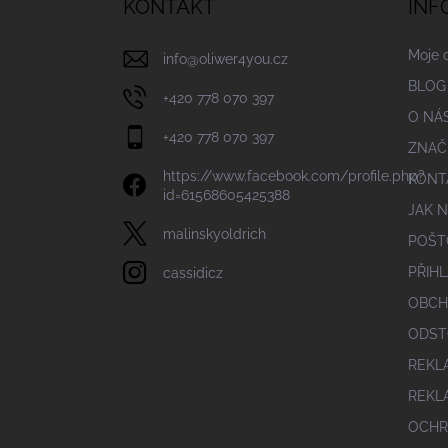
KONTAKT
INF
t
í
Moje 
info
@
oliwer4you.cz
BLOG
+420 778 070 397
O NÁ
+420 778 070 397
ZNAČ
https://www.facebook.com/profile.php?
KONT
id=61568605425388
JAK 
malinskyoldrich
POŠT
PŘIHL
cassidicz
OBCH
ODST
REKL
REKL
OCHR