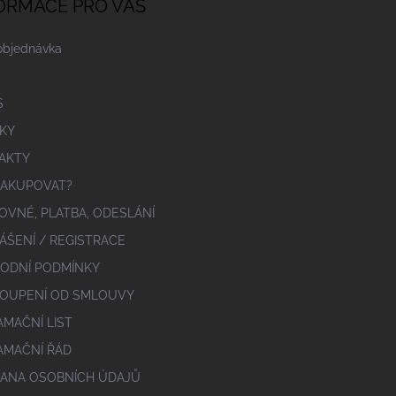
ORMACE PRO VÁS
objednávka
S
KY
AKTY
NAKUPOVAT?
OVNÉ, PLATBA, ODESLÁNÍ
ÁŠENÍ / REGISTRACE
ODNÍ PODMÍNKY
OUPENÍ OD SMLOUVY
AMAČNÍ LIST
AMAČNÍ ŘÁD
ANA OSOBNÍCH ÚDAJŮ