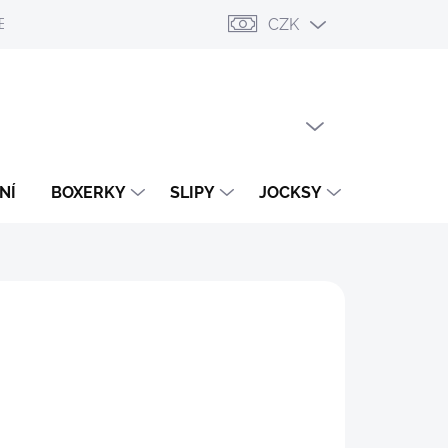
CZK
ESLÁNÍ
PŘIHLÁŠENÍ / REGISTRACE
OBCHODNÍ PODMÍNKY
PRÁZDNÝ KOŠÍK
NÁKUPNÍ
KOŠÍK
NÍ
BOXERKY
SLIPY
JOCKSY
TANGA