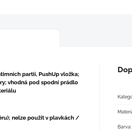
Dop
timních partií, PushUp vložka;
ory; vhodná pod spodní prádlo
teriálu
Katego
Materi
ěru); nelze použít v plavkách /
Barva
: