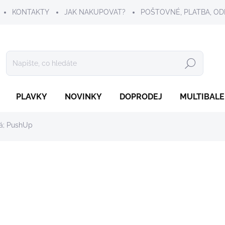
KONTAKTY
JAK NAKUPOVAT?
POŠTOVNÉ, PLATBA, OD
Hledat
PLAVKY
NOVINKY
DOPRODEJ
MULTIBALE
ná; PushUp
149 Kč
Měrná
ZVOLTE VARIANTU
cena:
BARVA