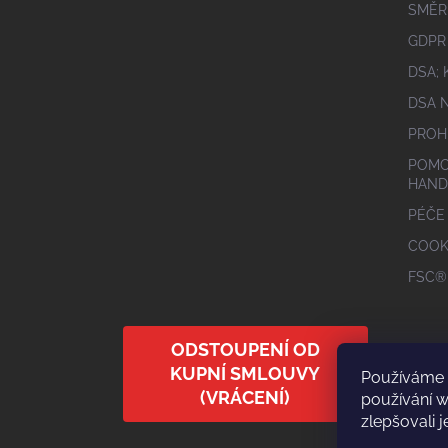
SMĚR
GDPR
DSA;
DSA 
PROH
POMO
HAND
PÉČE
COOK
FSC®
ODSTOUPENÍ OD
KUPNÍ SMLOUVY
Používáme 
(VRÁCENÍ)
používání 
zlepšovali j