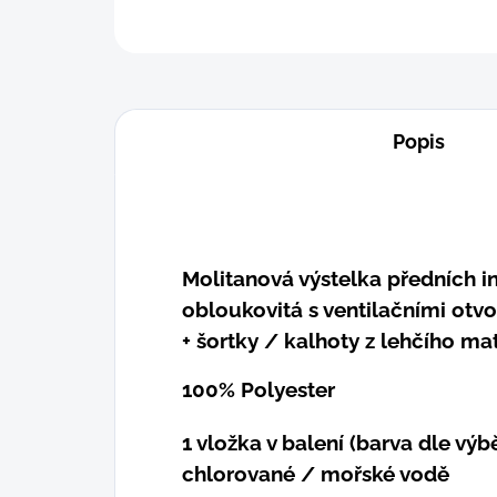
Popis
Molitanová výstelka předních in
obloukovitá s ventilačními otv
+ šortky / kalhoty z lehčího ma
100% Polyester
1 vložka v balení (barva dle výb
chlorované / mořské vodě