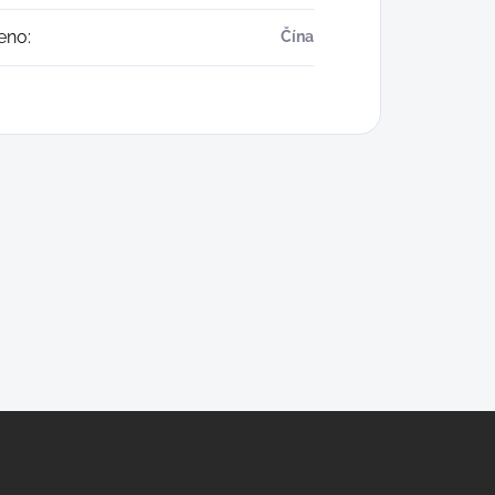
eno
:
Čína