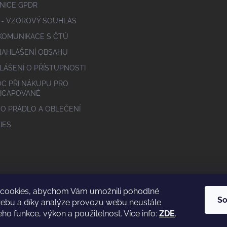
NICE GPDR
 - VZOROVÝ SOUHLAS
 KOMUNIKACE S ČTÚ
NAHLÁŠENÍ OBSAHU
LÁŠENÍ O PŘÍSTUPNOSTI
C PŘI NÁKUPU PRO
ICAPOVANÉ
 O PRÁDLO A OBLEČENÍ
IES
cookies, abychom Vám umožnili pohodlné
So
webu a díky analýze provozu webu neustále
eho funkce, výkon a použitelnost. Více info:
ZDE
.