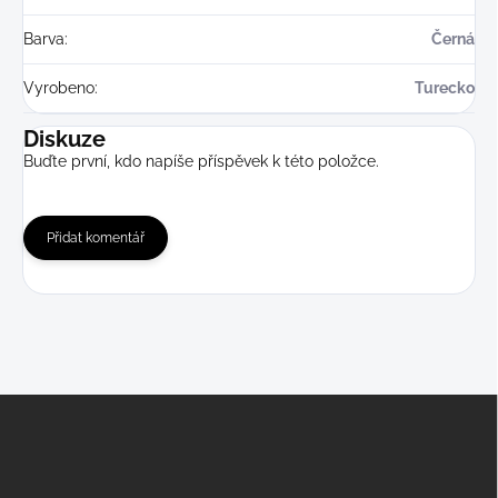
Barva
:
Černá
Vyrobeno
:
Turecko
Diskuze
Buďte první, kdo napíše příspěvek k této položce.
Přidat komentář
Z
á
p
a