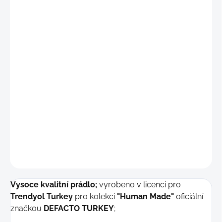
"S"
(68 - 75 cm)
"M"
(76 - 82 cm)
"L"
(83 - 91 cm)
"XL"
(92 - 99 cm)
"2X"
(100 - 106
cm)
DETAILNÍ INFORMACE
−
+
Přidat do košíku
ZEPTAT SE
Vysoce kvalitní prádlo;
vyrobeno v licenci pro
Trendyol Turkey
pro kolekci
"Human Made"
oficiální
značkou
DEFACTO TURKEY
;