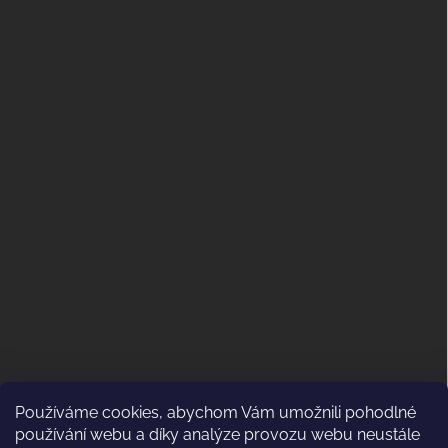
Používáme cookies, abychom Vám umožnili pohodlné
ODSTOUPENÍ OD KUPNÍ SMLOUVY
používání webu a díky analýze provozu webu neustále