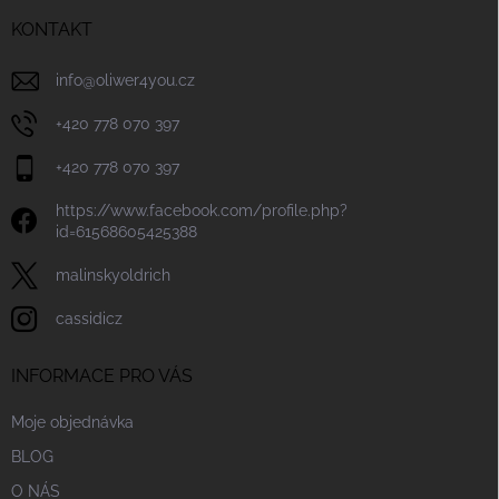
t
í
KONTAKT
info
@
oliwer4you.cz
+420 778 070 397
+420 778 070 397
https://www.facebook.com/profile.php?
id=61568605425388
malinskyoldrich
cassidicz
INFORMACE PRO VÁS
Moje objednávka
BLOG
O NÁS