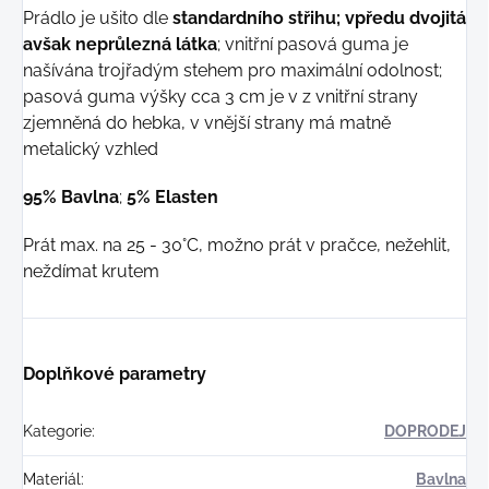
Prádlo je ušito dle
standardního střihu; vpředu dvojitá
avšak neprůlezná látka
; vnitřní pasová guma je
našívána trojřadým stehem pro maximální odolnost;
pasová guma výšky cca 3 cm je v z vnitřní strany
zjemněná do hebka, v vnější strany má matně
metalický vzhled
95% Bavlna
;
5% Elasten
Prát max. na 25 - 30°C, možno prát v pračce, nežehlit,
neždímat krutem
Doplňkové parametry
Kategorie
:
DOPRODEJ
Materiál
:
Bavlna