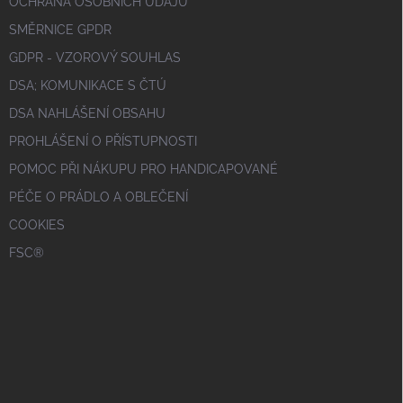
OCHRANA OSOBNÍCH ÚDAJŮ
SMĚRNICE GPDR
GDPR - VZOROVÝ SOUHLAS
DSA; KOMUNIKACE S ČTÚ
DSA NAHLÁŠENÍ OBSAHU
PROHLÁŠENÍ O PŘÍSTUPNOSTI
POMOC PŘI NÁKUPU PRO HANDICAPOVANÉ
PÉČE O PRÁDLO A OBLEČENÍ
COOKIES
FSC®