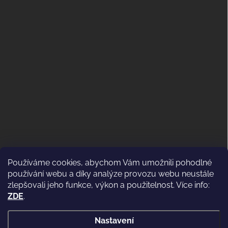
Používáme cookies, abychom Vám umožnili pohodlné
ODSTOUPENÍ OD KUPNÍ SMLOUVY
používání webu a díky analýze provozu webu neustále
(VRÁCENÍ)
zlepšovali jeho funkce, výkon a použitelnost. Více info:
ZDE
.
Nastavení