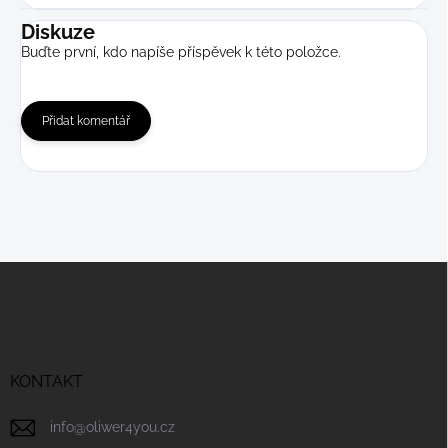
Diskuze
Buďte první, kdo napíše příspěvek k této položce.
Přidat komentář
Z
á
p
a
t
í
KONTAKT
info
@
oliwer4you.cz