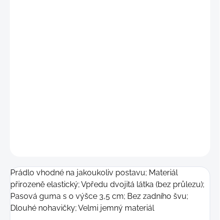
"S
"
(69 - 76 cm)
"
M"
(77 - 84 cm)
"L"
(85 - 92 cm)
"XL"
(93 - 99 cm)
"2XL"
(100 - 106 cm)
DETAILNÍ INFORMACE
−
+
Přidat do košíku
ZEPTAT SE
Prádlo vhodné na jakoukoliv postavu; Materiál
přirozeně elastický; Vpředu dvojitá látka (bez průlezu);
Pasová guma s o výšce 3,5 cm; Bez zadního švu;
Dlouhé nohavičky; Velmi jemný materiál