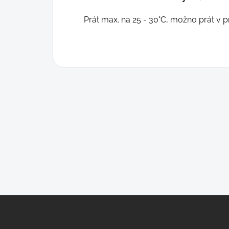
Prát max. na 25 - 30°C, možno prát v p
Z
á
p