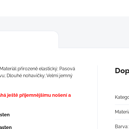
ZEPTAT SE
ateriál přirozeně elastický; Pasová
Dop
vu; Dlouhé nohavičky; Velmi jemný
há ještě příjemnějšímu nošení a
Katego
Materi
sten
Barva
:
asten