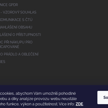
NICE GPDR
 - VZOROVÝ SOUHLAS
 KOMUNIKACE S ČTÚ
NAHLÁŠENÍ OBSAHU
LÁŠENÍ O PŘÍSTUPNOSTI
C PŘI NÁKUPU PRO
ICAPOVANÉ
 O PRÁDLO A OBLEČENÍ
IES
cookies, abychom Vám umožnili pohodlné
So
webu a díky analýze provozu webu neustále
eho funkce, výkon a použitelnost. Více info:
ZDE
.