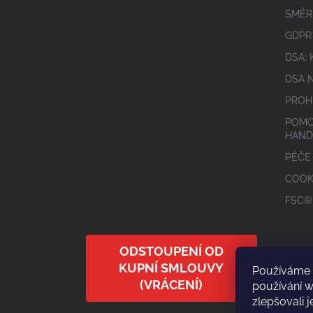
SMĚR
GDPR
DSA;
DSA 
PROH
POMO
HAND
PÉČE
COOK
FSC®
ODSTOUPENÍ OD
KUPNÍ SMLOUVY
Používáme 
(VRÁCENÍ)
používání 
zlepšovali j