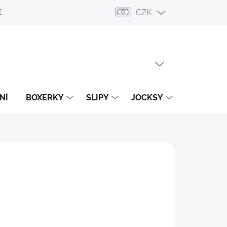
CZK
ESLÁNÍ
PŘIHLÁŠENÍ / REGISTRACE
OBCHODNÍ PODMÍNKY
PRÁZDNÝ KOŠÍK
NÁKUPNÍ
KOŠÍK
NÍ
BOXERKY
SLIPY
JOCKSY
TANGA