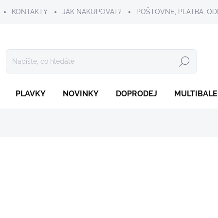
KONTAKTY
JAK NAKUPOVAT?
POŠTOVNÉ, PLATBA, OD
Hledat
PLAVKY
NOVINKY
DOPRODEJ
MULTIBALE
199 Kč
Měrná
ZVOLTE VARIANTU
cena:
VELIKOST