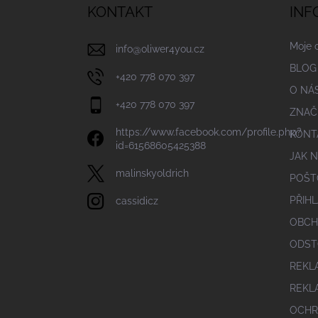
a
KONTAKT
INF
t
í
Moje 
info
@
oliwer4you.cz
BLOG
+420 778 070 397
O NÁ
+420 778 070 397
ZNAČ
https://www.facebook.com/profile.php?
KONT
id=61568605425388
JAK 
malinskyoldrich
POŠT
PŘIHL
cassidicz
OBCH
ODST
REKL
REKL
OCHR