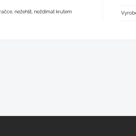
račce, nežehlit, neždímat krutem
Vyrob