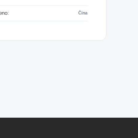
eno
:
Čína