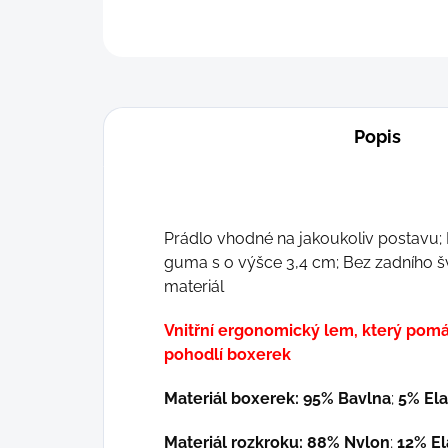
Popis
Prádlo vhodné na jakoukoliv postavu; M
guma s o výšce 3,4 cm; Bez zadního š
materiál
Vnitřní ergonomický lem, který pomá
pohodlí boxerek
Materiál boxerek: 95% Bavlna
;
5% Ela
Materiál rozkroku: 88% Nylon
;
12% El