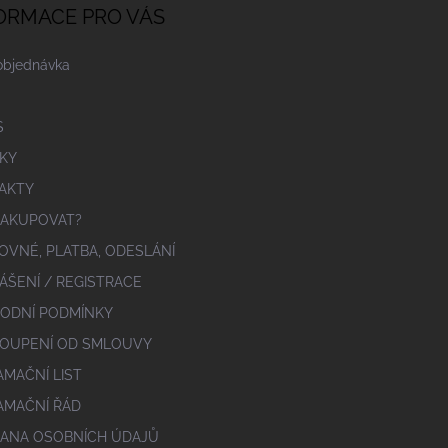
ORMACE PRO VÁS
objednávka
S
KY
AKTY
NAKUPOVAT?
OVNÉ, PLATBA, ODESLÁNÍ
ÁŠENÍ / REGISTRACE
ODNÍ PODMÍNKY
OUPENÍ OD SMLOUVY
AMAČNÍ LIST
AMAČNÍ ŘÁD
ANA OSOBNÍCH ÚDAJŮ