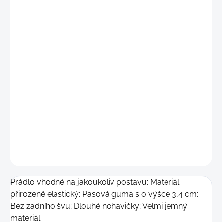
"S
"
(69 - 76 cm)
"
M"
(77 - 84 cm)
"L"
(85 - 92 cm)
"XL"
(93 - 99 cm)
"2XL"
(100 - 106 cm)
DETAILNÍ INFORMACE
−
+
Přidat do košíku
ZEPTAT SE
Prádlo vhodné na jakoukoliv postavu; Materiál
přirozeně elastický; Pasová guma s o výšce 3,4 cm;
Bez zadního švu; Dlouhé nohavičky; Velmi jemný
materiál