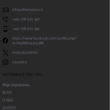
info
@
oliwer4you.cz
+420 778 070 397
+420 778 070 397
https://www.facebook.com/profile.php?
id=61568605425388
malinskyoldrich
cassidicz
INFORMACE PRO VÁS
Moje objednávka
BLOG
O NÁS
ZNAČKY