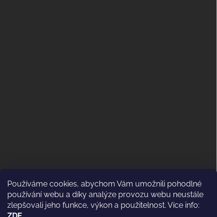
Používáme cookies, abychom Vám umožnili pohodlné
ODSTOUPENÍ OD KUPNÍ SMLOUVY
používání webu a díky analýze provozu webu neustále
(VRÁCENÍ)
zlepšovali jeho funkce, výkon a použitelnost. Více info:
ZDE
.