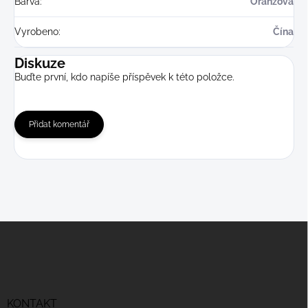
Barva
:
Oranžová
Vyrobeno
:
Čína
Diskuze
Buďte první, kdo napíše příspěvek k této položce.
Přidat komentář
Z
á
p
a
t
í
KONTAKT