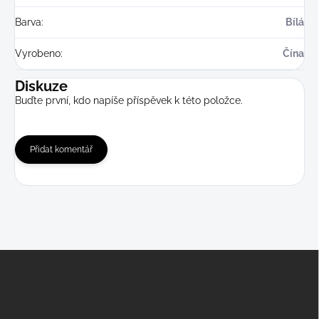
Barva
:
Bílá
Vyrobeno
:
Čína
Diskuze
Buďte první, kdo napíše příspěvek k této položce.
Přidat komentář
Z
á
p
a