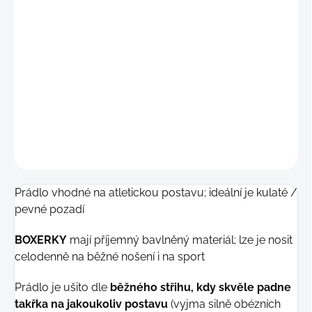
"L"
(85 - 92 cm)
"L-XL"
(89 - 96 cm
)
DETAILNÍ INFORMACE
−
+
Přidat do košíku
ZEPTAT SE
Prádlo vhodné na atletickou postavu; ideální je kulaté /
pevné pozadí
BOXERKY
mají příjemný bavlněný materiál; lze je nosit
celodenně na běžné nošení i na sport
Prádlo je ušito dle
běžného střihu, kdy skvěle padne
takřka na jakoukoliv postavu
(vyjma silně obézních