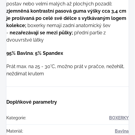
postav nebo velmi malých až plochých pozadí);
zjemněná kontrastní pasová guma výšky cca 3,4 cm
je prošívaná po celé své délce s vytkávaným logem
kolekce;
boxerky nemají zadní anatomický šev
-
nezařezávají se mezi půlky;
přední partie z
dvouvrstvé látky
95% Bavlna
;
5% Spandex
Prát max. na 25 - 30°C, možno prát v pračce, nežehlit,
neždímat krutem
Doplňkové parametry
Kategorie
:
BOXERKY
Materiál
:
Bavlna