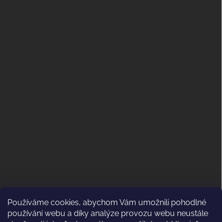
Používáme cookies, abychom Vám umožnili pohodlné
ODSTOUPENÍ OD KUPNÍ SMLOUVY
používání webu a díky analýze provozu webu neustále