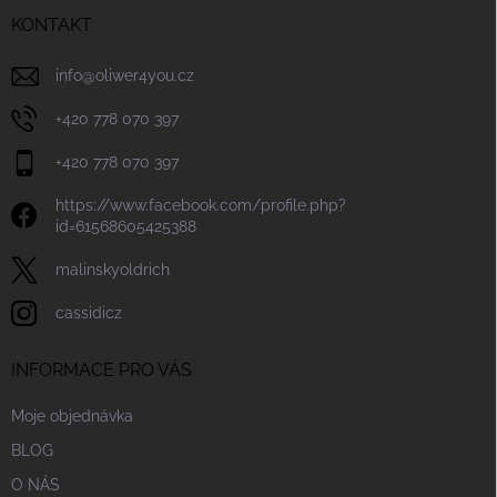
t
í
KONTAKT
info
@
oliwer4you.cz
+420 778 070 397
+420 778 070 397
https://www.facebook.com/profile.php?
id=61568605425388
malinskyoldrich
cassidicz
INFORMACE PRO VÁS
Moje objednávka
BLOG
O NÁS