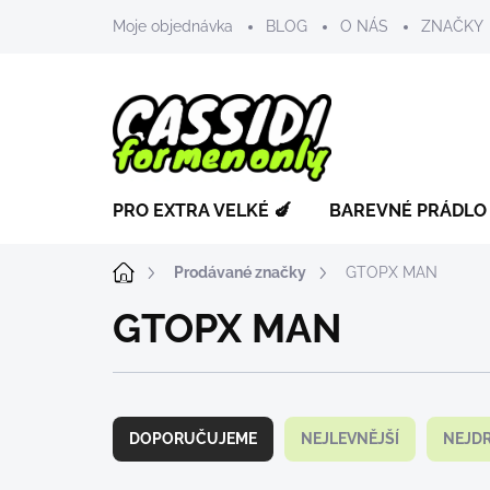
Přejít
Moje objednávka
BLOG
O NÁS
ZNAČKY
na
obsah
PRO EXTRA VELKÉ 🍆
BAREVNÉ PRÁDLO
Domů
Prodávané značky
GTOPX MAN
GTOPX MAN
Ř
a
DOPORUČUJEME
NEJLEVNĚJŠÍ
NEJDR
z
e