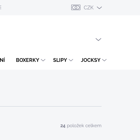
CZK
ESLÁNÍ
PŘIHLÁŠENÍ / REGISTRACE
OBCHODNÍ PODMÍNKY
PRÁZDNÝ KOŠÍK
NÁKUPNÍ
KOŠÍK
NÍ
BOXERKY
SLIPY
JOCKSY
TANGA
24
položek celkem