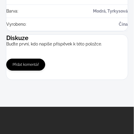
Barva
:
Modrá, Tyrkysová
Vyrobeno
:
Čína
Diskuze
Buďte první, kdo napíše příspěvek k této položce.
Přidat komentář
Z
á
p
a