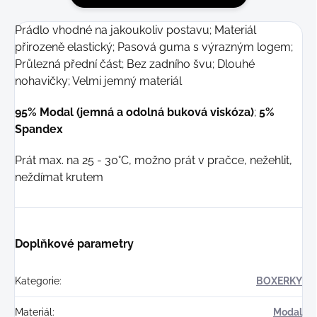
Prádlo vhodné na jakoukoliv postavu; Materiál
přirozeně elastický; Pasová guma s výrazným logem;
Průlezná přední část; Bez zadního švu; Dlouhé
nohavičky; Velmi jemný materiál
95% Modal (jemná a odolná buková viskóza)
;
5%
Spandex
Prát max. na 25 - 30°C, možno prát v pračce, nežehlit,
neždímat krutem
Doplňkové parametry
Kategorie
:
BOXERKY
Materiál
:
Modal