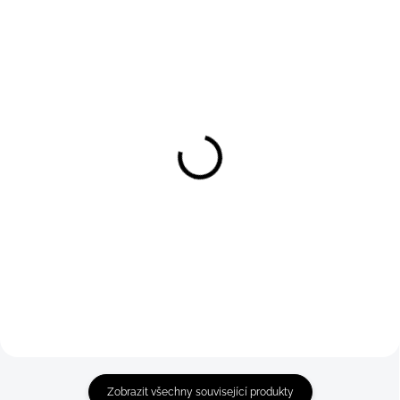
Boxerky bambus E.W.
Boxerky modal E.W.
Detail
Detail
249 Kč
299 Kč
M
M
Zobrazit všechny související produkty