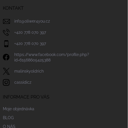
t
í
KONTAKT
info
@
oliwer4you.cz
+420 778 070 397
+420 778 070 397
https://www.facebook.com/profile.php?
id=61568605425388
malinskyoldrich
cassidicz
INFORMACE PRO VÁS
Moje objednávka
BLOG
O NÁS