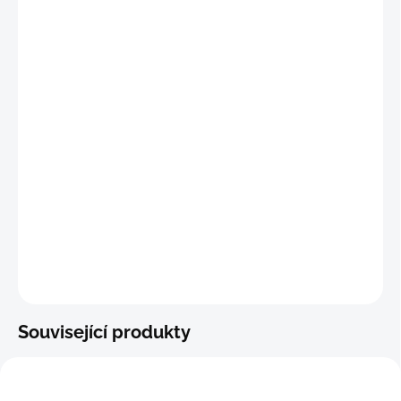
"
M"
(76 - 82 cm)
"L"
(83 - 89 cm)
"XL"
(90 - 96 cm)
"2XL"
(97 - 103 cm)
"3XL"
(104 - 110 cm)
"4XL"
(111 - 117 cm)
DETAILNÍ INFORMACE
−
+
Přidat do košíku
ZEPTAT SE
Související produkty