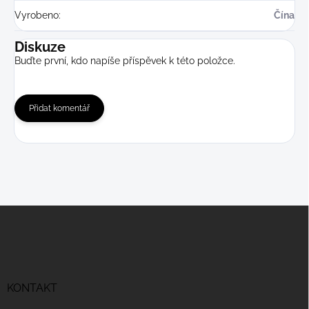
Vyrobeno
:
Čína
Diskuze
Buďte první, kdo napíše příspěvek k této položce.
Přidat komentář
Z
á
p
a
t
í
KONTAKT