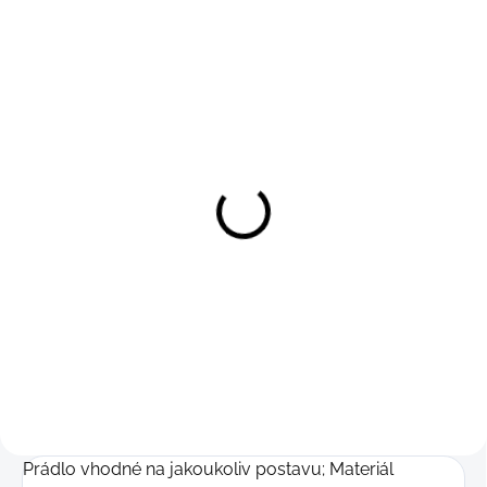
Boxerky bambus E.W.
Detail
249 Kč
M
Prádlo vhodné na jakoukoliv postavu; Materiál