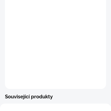
"
M"
(76 - 82 cm)
"L"
(83 - 89 cm)
"XL"
(90 - 96 cm)
"2XL"
(97 - 103 cm)
"3XL"
(104 - 110 cm)
"4XL"
(111 - 117 cm)
DETAILNÍ INFORMACE
−
+
Přidat do košíku
ZEPTAT SE
Související produkty