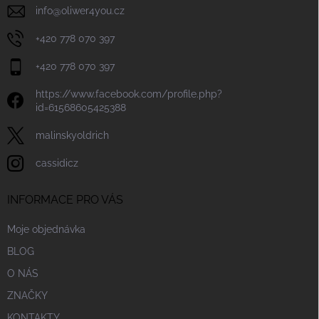
info
@
oliwer4you.cz
+420 778 070 397
+420 778 070 397
https://www.facebook.com/profile.php?
id=61568605425388
malinskyoldrich
cassidicz
INFORMACE PRO VÁS
Moje objednávka
BLOG
O NÁS
ZNAČKY
KONTAKTY