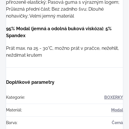
přirozeně elastický; Pasová guma s výrazným logem;
Průlezná přední část; Bez zadního švu; Dlouhé
nohavičky; Velmi jemný materiál
95% Modal (jemná a odolná buková viskóza)
;
5%
Spandex
Prát max. na 25 - 30°C, možno prát v pračce, nežehlit,
neždímat krutem
Doplňkové parametry
Kategorie
:
BOXERKY
Materiál
:
Modal
Barva
:
Černá