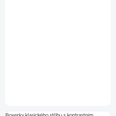
"M"
(77 -
max.
84 cm)
"M-L"
(81 -
max.
88 cm)
"L"
(85 -
max.
92 cm)
"L-XL"
(89 -
max.
96 cm)
"XL"
(93 -
max.
100 cm)
"XL-2XL"
(97 -
max.
104 cm)
"2XL"
(101 -
max.
108 cm)
DETAILNÍ INFORMACE
−
+
Přidat do košíku
ZEPTAT SE
Boxerky klasického střihu s kontrastním