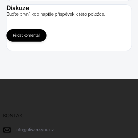
Diskuze
Buďte první, kdo napíše příspěvek k této položce.
Přidat komentář
Z
á
p
a
t
í
KONTAKT
info
@
oliwer4you.cz