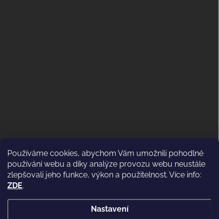
Používáme cookies, abychom Vám umožnili pohodlné
ODSTOUPENÍ OD KUPNÍ SMLOUVY
používání webu a díky analýze provozu webu neustále
(VRÁCENÍ)
zlepšovali jeho funkce, výkon a použitelnost. Více info:
ZDE
.
Nastavení