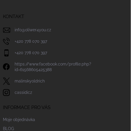
í
a
y
t
v
ý
í
KONTAKT
p
i
info
@
oliwer4you.cz
s
u
+420 778 070 397
+420 778 070 397
https://www.facebook.com/profile.php?
id=61568605425388
malinskyoldrich
cassidicz
INFORMACE PRO VÁS
Moje objednávka
BLOG