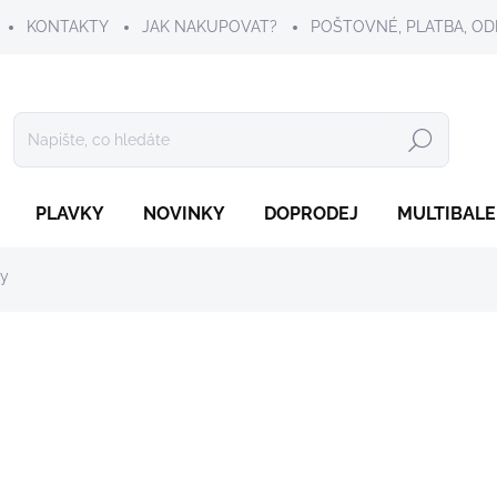
KONTAKTY
JAK NAKUPOVAT?
POŠTOVNÉ, PLATBA, OD
Hledat
PLAVKY
NOVINKY
DOPRODEJ
MULTIBALE
ky
199 Kč
Měrná
ZVOLTE VARIANTU
cena:
VELIKOST