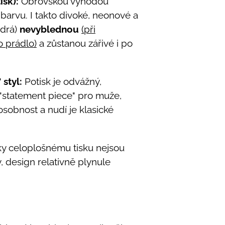
isk):
Obrovskou výhodou
 barvu. I takto divoké, neonové a
odrá)
nevyblednou
(při
o prádlo)
a zůstanou zářivé i po
 styl:
Potisk je odvážný,
 "statement piece" pro muže,
 osobnost a nudí je klasické
y celoplošnému tisku nejsou
, design relativně plynule