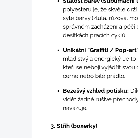
Stálost barev (Sublimační t
polyesteru je, že skvěle drží
syté barvy (žlutá, růžová, m
správném zacházení a péči 
desítkách pracích cyklů.
Unikátní "Graffiti / Pop-art"
mladistvý a energický. Je to
kteří se nebojí vyjádřit svou
černé nebo bílé prádlo.
Bezešvý vzhled potisku:
Dík
vidět žádné rušivé přechody
navazuje.
3. Střih (boxerky)