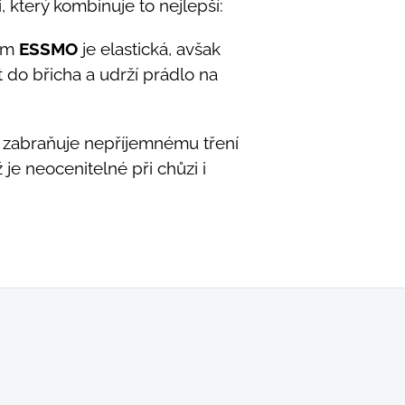
, který kombinuje to nejlepší:
em
ESSMO
je elastická, avšak
do břicha a udrží prádlo na
h zabraňuje nepříjemnému tření
ž je neocenitelné při chůzi i