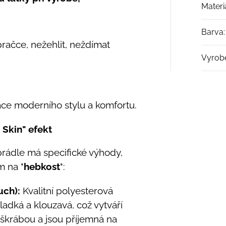
Materi
Barva
:
pračce, nežehlit, neždímat
Vyrob
ce moderního stylu a komfortu.
 Skin" efekt
rádle má specifické výhody,
m na "
hebkost
":
uch):
Kvalitní polyesterová
ladká a klouzavá, což vytváří
eškrábou a jsou příjemná na