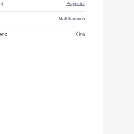
ál
:
Polyester
Multibarevná
eno
:
Čína