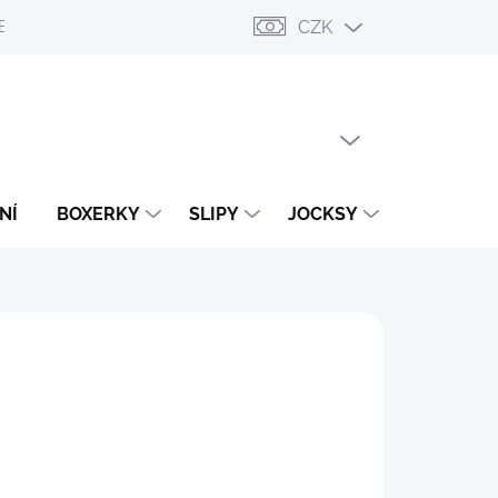
CZK
ESLÁNÍ
PŘIHLÁŠENÍ / REGISTRACE
OBCHODNÍ PODMÍNKY
PRÁZDNÝ KOŠÍK
NÁKUPNÍ
KOŠÍK
NÍ
BOXERKY
SLIPY
JOCKSY
TANGA