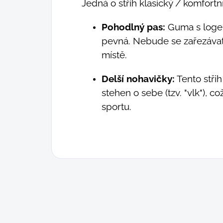
Jedná o střih klasický / komfortní
Pohodlný pas:
Guma s log
pevná. Nebude se zařezávat 
místě.
Delší nohavičky:
Tento stři
stehen o sebe (tzv. "vlk"), co
sportu.