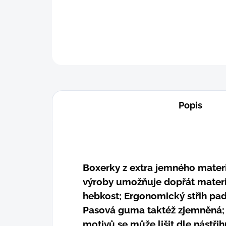
Popis
Boxerky z extra jemného materiá
výroby umožňuje dopřát mater
hebkost; Ergonomický střih pa
Pasová guma taktéž zjemněná; 
motivů se může lišit dle nástřih