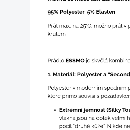
95% Polyester
;
5% Elasten
Prát max. na 25°C, možno prát v 
krutem
Prádlo
ESSMO
je skvělá kombina
1. Materiál: Polyester a "Second
Polyester v moderním spodním p
které přímo souvisí s požadavke
Extrémní jemnost (Silky To
vlákna jsou na dotek velmi h
pocit "druhé kůže". Nikde n