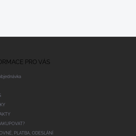
ORMACE PRO VÁS
objednávka
S
KY
AKTY
NAKUPOVAT?
OVNÉ, PLATBA, ODESLÁNÍ