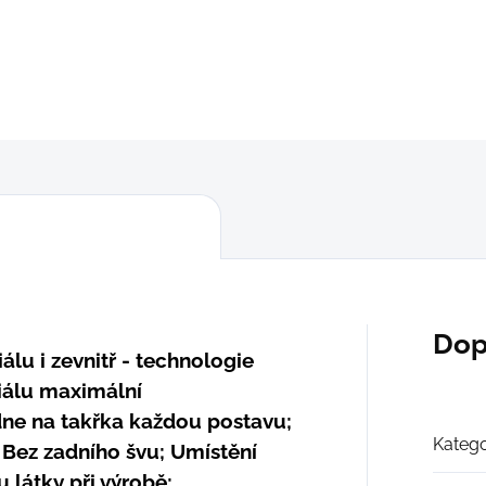
"2XL"
(100 - 106 cm
)
DETAILNÍ INFORMACE
ZEPTAT SE
Dop
lu i zevnitř - technologie
iálu maximální
dne na takřka každou postavu;
Katego
Bez zadního švu; Umístění
u látky při výrobě;