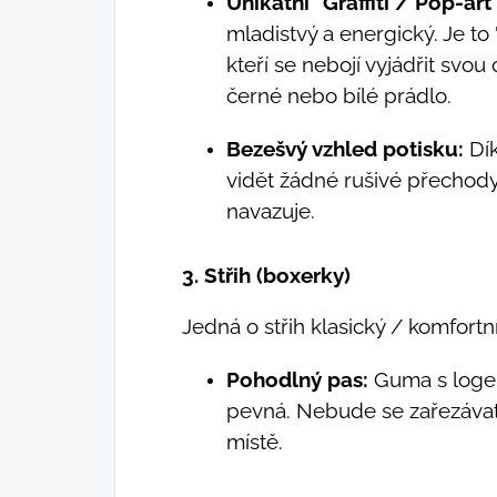
Unikátní "Graffiti / Pop-art"
mladistvý a energický. Je to
kteří se nebojí vyjádřit svou
černé nebo bílé prádlo.
Bezešvý vzhled potisku:
Dík
vidět žádné rušivé přechody
navazuje.
3. Střih (boxerky)
Jedná o střih klasický / komfortn
Pohodlný pas:
Guma s log
pevná. Nebude se zařezávat 
místě.