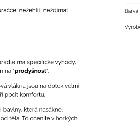
pračce, nežehlit, neždímat
Barva
:
Vyrob
rádle má specifické výhody,
m na "
prodyšnost
":
ová vlákna jsou na dotek velmi
ří pocit komfortu.
 bavlny, která nasákne,
od těla. To oceníte v horkých