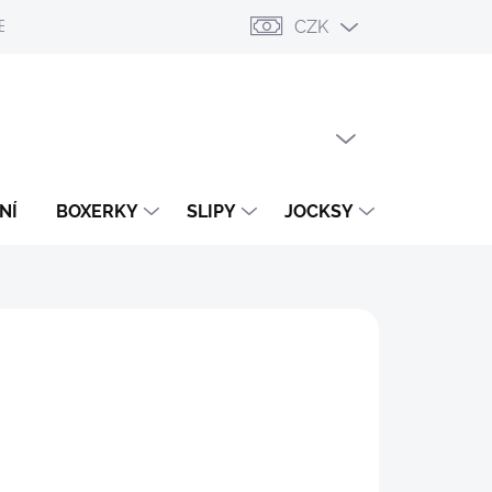
CZK
ESLÁNÍ
PŘIHLÁŠENÍ / REGISTRACE
OBCHODNÍ PODMÍNKY
PRÁZDNÝ KOŠÍK
NÁKUPNÍ
KOŠÍK
NÍ
BOXERKY
SLIPY
JOCKSY
TANGA