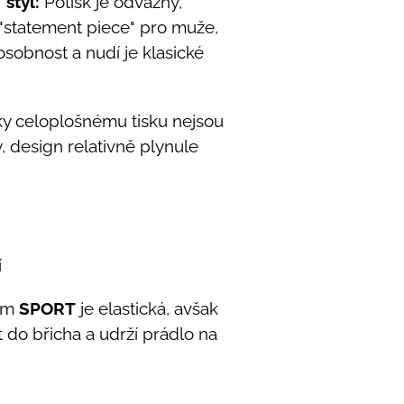
 styl:
Potisk je odvážný,
 "statement piece" pro muže,
 osobnost a nudí je klasické
y celoplošnému tisku nejsou
, design relativně plynule
í
em
SPORT
je elastická, avšak
do břicha a udrží prádlo na