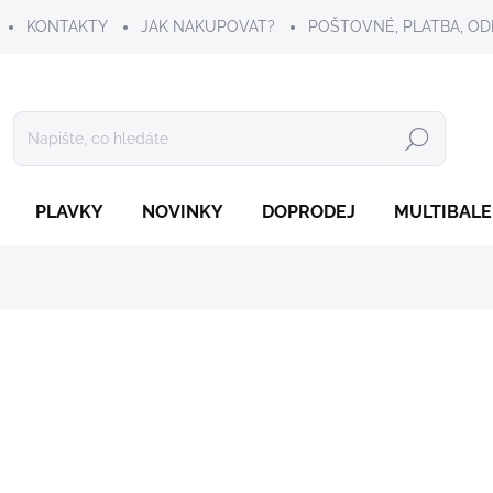
KONTAKTY
JAK NAKUPOVAT?
POŠTOVNÉ, PLATBA, OD
Hledat
PLAVKY
NOVINKY
DOPRODEJ
MULTIBALE
229 Kč
Měrná
ZVOLTE VARIANTU
cena:
VELIKOST