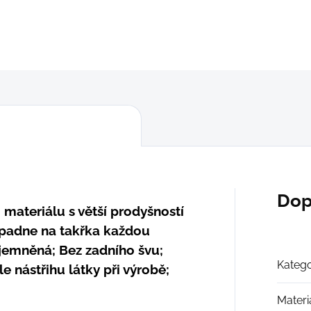
DETAILNÍ INFORMACE
ZEPTAT SE
Dop
materiálu s větší prodyšností
 padne na takřka každou
jemněná; Bez zadního švu;
Katego
e nástřihu látky při výrobě;
Materi