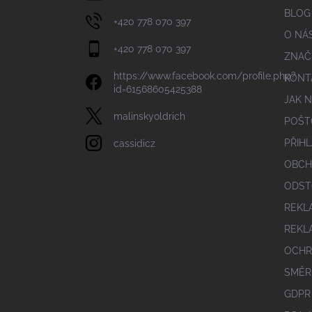
BLOG
+420 778 070 397
O NÁ
+420 778 070 397
ZNAČ
https://www.facebook.com/profile.php?
KONT
id=61568605425388
JAK 
malinskyoldrich
POŠT
PŘIHL
cassidicz
OBCH
ODST
REKL
REKL
OCHR
SMĚR
GDPR