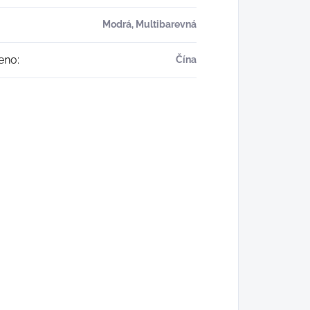
Modrá, Multibarevná
eno
:
Čína