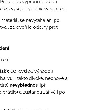
Prádlo po vyprání nebo při
 což zvyšuje hygienický komfort.
:
Materiál se nevytahá ani po
tvar, zároveň je odolný proti
dení
roli:
isk):
Obrovskou výhodou
 barvu. I takto divoké, neonové a
odrá)
nevyblednou
(při
o prádlo)
a zůstanou zářivé i po