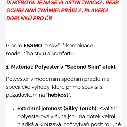
DUKEBOY® JE NAŠE VLASTNÍ ZNAČKA; RESP.
OCHRANNÁ ZNÁMKA PRÁDLA, PLAVEK A
DOPLŇKŮ PRO ČR
Prádlo
ESSMO
je skvělá kombinace
moderního stylu a komfortu.
1. Materiál: Polyester a "Second Skin" efekt
Polyester v moderním spodním prádle má
specifické výhody, které přímo souvisí s
požadavkem na "
hebkost
":
Extrémní jemnost (Silky Touch):
Kvalitní
polyesterová vlákna jsou na dotek velmi
hladká a klouzavá, což vytváří pocit "druhé