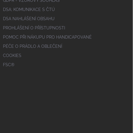
GDPR - VZOROVÝ SOUHLAS
DSA; KOMUNIKACE S ČTÚ
DSA NAHLÁŠENÍ OBSAHU
PROHLÁŠENÍ O PŘÍSTUPNOSTI
POMOC PŘI NÁKUPU PRO HANDICAPOVANÉ
PÉČE O PRÁDLO A OBLEČENÍ
COOKIES
FSC®