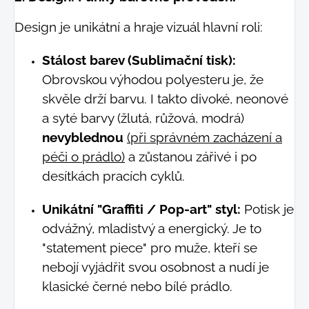
Design je unikátní a hraje vizuál hlavní roli:
Stálost barev (Sublimační tisk):
Obrovskou výhodou polyesteru je, že
skvěle drží barvu. I takto divoké, neonové
a syté barvy (žlutá, růžová, modrá)
nevyblednou
(při správném zacházení a
péči o prádlo)
a zůstanou zářivé i po
desítkách pracích cyklů.
Unikátní "Graffiti / Pop-art" styl:
Potisk je
odvážný, mladistvý a energický. Je to
"statement piece" pro muže, kteří se
nebojí vyjádřit svou osobnost a nudí je
klasické černé nebo bílé prádlo.