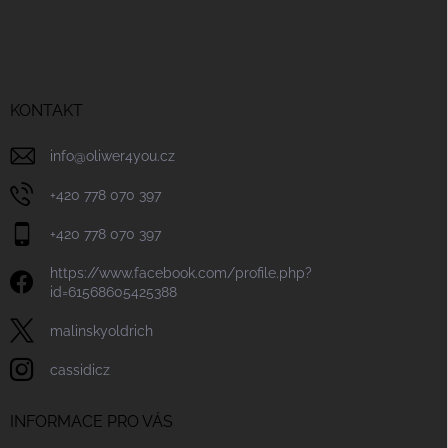
Z
á
p
a
t
í
KONTAKT
info
@
oliwer4you.cz
+420 778 070 397
+420 778 070 397
https://www.facebook.com/profile.php?
id=61568605425388
malinskyoldrich
cassidicz
INFORMACE PRO VÁS