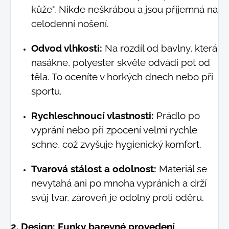
kůže". Nikde neškrábou a jsou příjemná na
celodenní nošení.
Odvod vlhkosti:
Na rozdíl od bavlny, která
nasákne, polyester skvěle odvádí pot od
těla. To oceníte v horkých dnech nebo při
sportu.
Rychleschnoucí vlastnosti:
Prádlo po
vyprání nebo při zpocení velmi rychle
schne, což zvyšuje hygienický komfort.
Tvarová stálost a odolnost:
Materiál se
nevytahá ani po mnoha vypráních a drží
svůj tvar, zároveň je odolný proti oděru.
2. Design: Funky barevné provedení