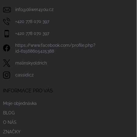
info
@
oliwer4you.cz
+420 778 070 397
+420 778 070 397
https://www.facebook.com/profile.php?
id=61568605425388
malinskyoldrich
cassidicz
INFORMACE PRO VÁS
Moje objednávka
BLOG
O NÁS
ZNAČKY