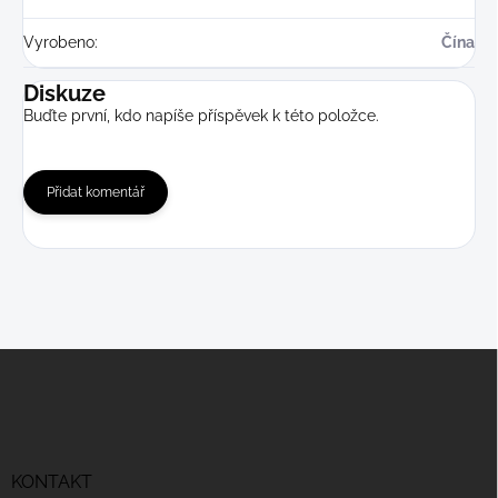
Vyrobeno
:
Čína
Diskuze
Buďte první, kdo napíše příspěvek k této položce.
Přidat komentář
Z
á
p
a
t
í
KONTAKT