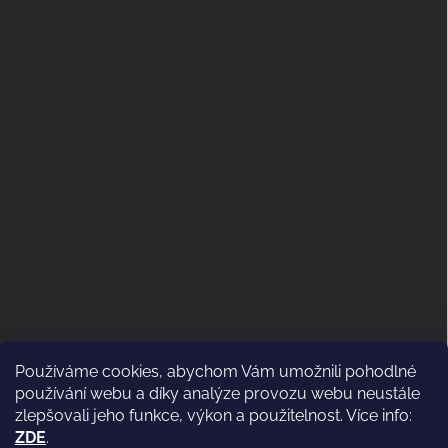
Používáme cookies, abychom Vám umožnili pohodlné
ODSTOUPENÍ OD KUPNÍ SMLOUVY
používání webu a díky analýze provozu webu neustále
(VRÁCENÍ)
zlepšovali jeho funkce, výkon a použitelnost. Více info:
ZDE
.