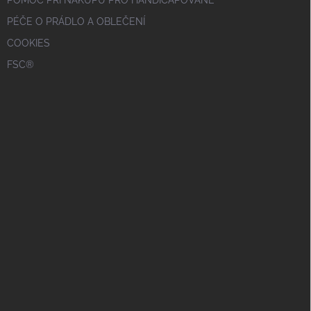
POMOC PŘI NÁKUPU PRO HANDICAPOVANÉ
PÉČE O PRÁDLO A OBLEČENÍ
COOKIES
FSC®