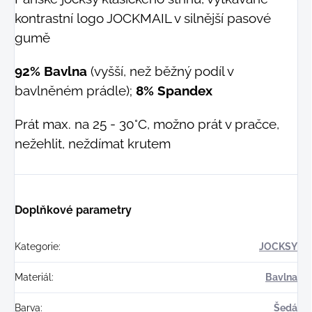
kontrastní logo JOCKMAIL v silnější pasové
gumě
92% Bavlna
(vyšší, než běžný podíl v
bavlněném prádle);
8% Spandex
Prát max. na 25 - 30°C, možno prát v pračce,
nežehlit, neždímat krutem
Doplňkové parametry
Kategorie
:
JOCKSY
Materiál
:
Bavlna
Barva
:
Šedá