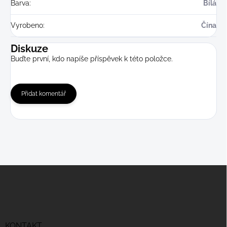
Barva
:
Bílá
Vyrobeno
:
Čína
Diskuze
Buďte první, kdo napíše příspěvek k této položce.
Přidat komentář
Z
á
p
a
t
í
KONTAKT