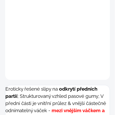
"S"
(69 - 76 cm)
"M"
(77 - 84 cm)
"L"
(85 - 92 cm)
"XL"
(93 - 100 cm)
DETAILNÍ INFORMACE
−
+
Přidat do košíku
ZEPTAT SE
Eroticky řešené slipy na
odkrytí předních
partií
; Strukturovaný vzhled pasové gumy; V
přední části je vnitřní průlez & vnější částečně
odnímatelný váček -
mezi vnějším váčkem a