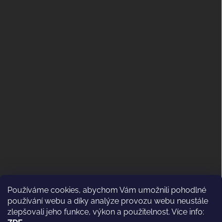
Používáme cookies, abychom Vám umožnili pohodlné
ODSTOUPENÍ OD KUPNÍ SMLOUVY
používání webu a díky analýze provozu webu neustále
(VRÁCENÍ)
zlepšovali jeho funkce, výkon a použitelnost. Více info: