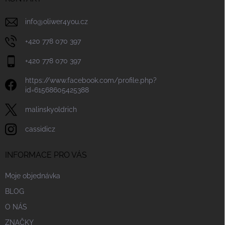
info
@
oliwer4you.cz
+420 778 070 397
+420 778 070 397
https://www.facebook.com/profile.php?
id=61568605425388
malinskyoldrich
cassidicz
INFORMACE PRO VÁS
Moje objednávka
BLOG
O NÁS
ZNAČKY