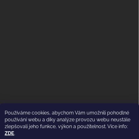
Používáme cookies, abychom Vám umožnili pohodlné
ODSTOUPENÍ OD KUPNÍ SMLOUVY
používání webu a díky analýze provozu webu neustále
(VRÁCENÍ)
zlepšovali jeho funkce, výkon a použitelnost. Více info:
ZDE
.