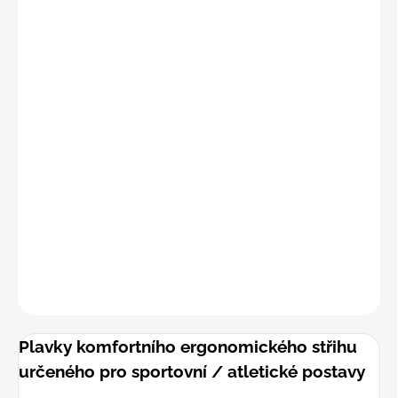
"
S
"
(69 - 76 cm)
"
M"
(77 - 84 cm)
"L"
(85 - 92 cm)
"XL"
(93 - 101 cm)
DETAILNÍ INFORMACE
−
+
Přidat do košíku
ZEPTAT SE
Plavky komfortního ergonomického střihu
určeného pro sportovní / atletické postavy