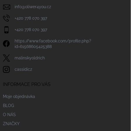
info
@
oliwer4you.cz
+420 778 070 397
+420 778 070 397
https://www.facebook.com/profile.php?
id=61568605425388
malinskyoldrich
cassidicz
INFORMACE PRO VÁS
Moje objednávka
BLOG
O NÁS
ZNAČKY