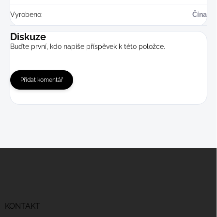
Vyrobeno
:
Čína
Diskuze
Buďte první, kdo napíše příspěvek k této položce.
Přidat komentář
Z
á
p
a
t
í
KONTAKT