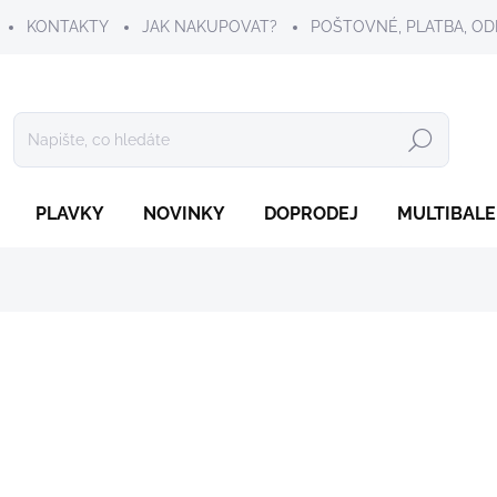
KONTAKTY
JAK NAKUPOVAT?
POŠTOVNÉ, PLATBA, OD
Hledat
PLAVKY
NOVINKY
DOPRODEJ
MULTIBALE
219 Kč
Měrná
ZVOLTE VARIANTU
cena:
VELIKOST