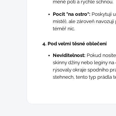
méně potí a rychle schnou.
Pocit "na ostro":
Poskytují u
místě), ale zároveň navozují
téměř nic.
4. Pod velmi těsné oblečení
Neviditelnost:
Pokud nosíte 
skinny džíny nebo legíny na 
rýsovaly okraje spodního pr
stehnech, tento typ prádla 