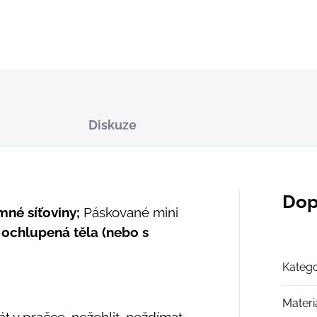
DETAILNÍ INFORMACE
ZEPTAT SE
Diskuze
Dop
mné síťoviny;
Páskované mini
ochlupená těla (nebo s
Katego
Materi
t v pračce, nežehlit, neždímat