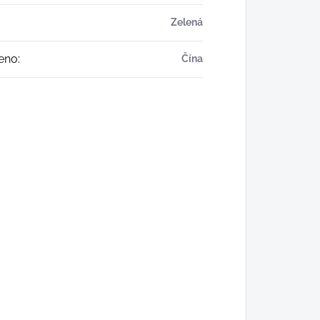
Zelená
eno
:
Čína