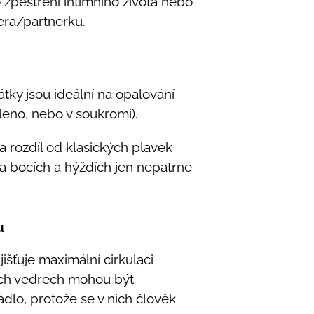
 zpestření intimního života nebo
era/partnerku.
tky jsou ideální na opalování
leno, nebo v soukromí).
 rozdíl od klasických plavek
a bocích a hýždích jen nepatrné
u
jišťuje maximální cirkulaci
ích vedrech mohou být
dlo, protože se v nich člověk