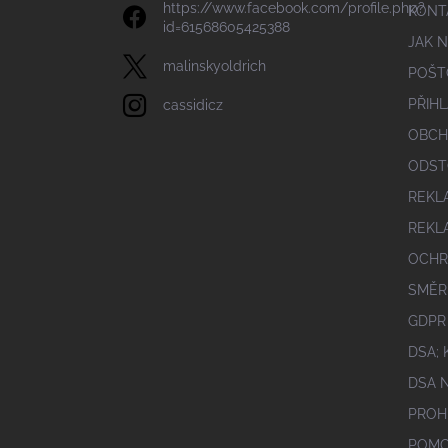
https://www.facebook.com/profile.php?
KONT
id=61568605425388
JAK 
malinskyoldrich
POŠT
PŘIHL
cassidicz
OBCH
ODST
REKL
REKL
OCHR
SMĚR
GDPR
DSA;
DSA 
PROH
POMO