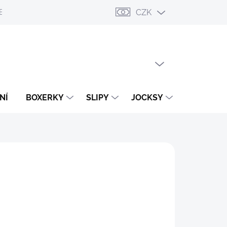
CZK
ESLÁNÍ
PŘIHLÁŠENÍ / REGISTRACE
OBCHODNÍ PODMÍNKY
PRÁZDNÝ KOŠÍK
NÁKUPNÍ
KOŠÍK
NÍ
BOXERKY
SLIPY
JOCKSY
TANGA