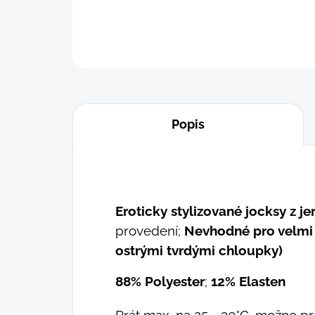
Popis
Eroticky stylizované jocksy z je
provedení;
Nevhodné pro velmi 
ostrými tvrdými chloupky)
88% Polyester
;
12% Elasten
Prát max. na 25 - 30°C, možno prá