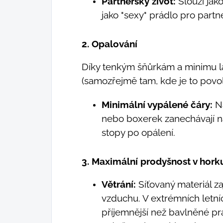
Partnerský život:
Slouží jako
jako "sexy" prádlo pro partn
2. Opalování
Díky tenkým šňůrkám a minimu lá
(samozřejmě tam, kde je to povo
Minimální vypálené čáry:
Na
nebo boxerek zanechávají n
stopy po opálení.
3. Maximální prodyšnost v hork
Větrání:
Síťovaný materiál za
vzduchu. V extrémních letn
příjemnější než bavlněné prá