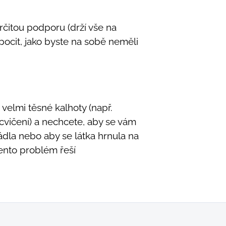
rčitou podporu (drží vše na
 pocit, jako byste na sobě neměli
velmi těsné kalhoty (např.
cvičení) a nechcete, aby se vám
ádla nebo aby se látka hrnula na
tento problém řeší