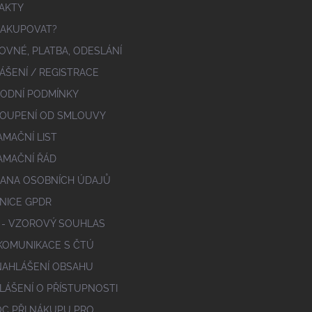
AKTY
NAKUPOVAT?
OVNÉ, PLATBA, ODESLÁNÍ
ÁŠENÍ / REGISTRACE
ODNÍ PODMÍNKY
OUPENÍ OD SMLOUVY
AMAČNÍ LIST
AMAČNÍ ŘÁD
ANA OSOBNÍCH ÚDAJŮ
NICE GPDR
 - VZOROVÝ SOUHLAS
 KOMUNIKACE S ČTÚ
NAHLÁŠENÍ OBSAHU
LÁŠENÍ O PŘÍSTUPNOSTI
C PŘI NÁKUPU PRO