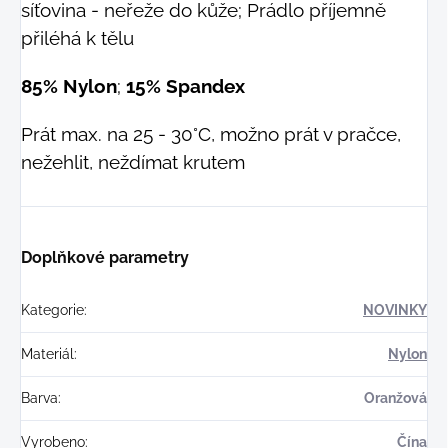
síťovina - neřeže do kůže; Prádlo příjemně
přiléhá k tělu
85% Nylon
;
15% Spandex
Prát max. na 25 - 30°C, možno prát v pračce,
nežehlit, neždímat krutem
Doplňkové parametry
Kategorie
:
NOVINKY
Materiál
:
Nylon
Barva
:
Oranžová
Vyrobeno
:
Čína