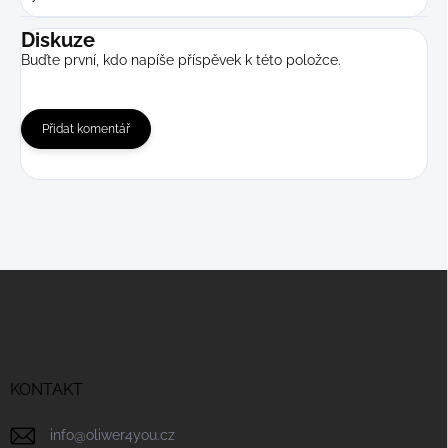
Diskuze
Buďte první, kdo napíše příspěvek k této položce.
Přidat komentář
Z
á
p
a
t
í
KONTAKT
info
@
oliwer4you.cz