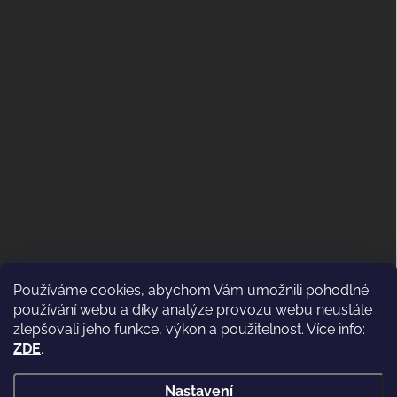
Používáme cookies, abychom Vám umožnili pohodlné
ODSTOUPENÍ OD KUPNÍ SMLOUVY
používání webu a díky analýze provozu webu neustále
(VRÁCENÍ)
zlepšovali jeho funkce, výkon a použitelnost. Více info:
ZDE
.
Nastavení