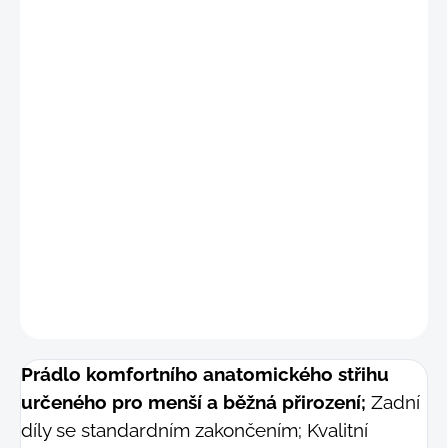
"
S
"
(68 - 76 cm)
"
M"
(77 - 84 cm)
"M-L"
(82 - 89 cm)
"L"
(89 - 96 cm)
DETAILNÍ INFORMACE
−
+
Přidat do košíku
ZEPTAT SE
Prádlo komfortního anatomického střihu
určeného pro menší a běžná přirození;
Zadní
díly se standardním zakončením; Kvalitní