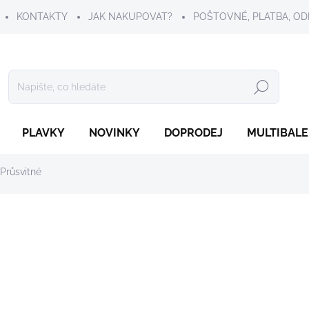
KONTAKTY
JAK NAKUPOVAT?
POŠTOVNÉ, PLATBA, OD
Hledat
PLAVKY
NOVINKY
DOPRODEJ
MULTIBALE
Průsvitné
249 Kč
Měrná
SKLADEM
cena:
VELIKOST