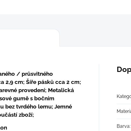
ZEPTAT SE
Dop
vaného / průsvitného
a 2,9 cm; Šíře pásků cca 2 cm;
revné provedení; Metalická
Katego
asové gumě s bočním
ku bez tvrdého lemu; Jemné
Materi
učástí zboží;
Barva
:
lon