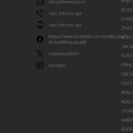
Moje 
info
@
oliwer4you.cz
BLOG
+420 778 070 397
O NÁ
+420 778 070 397
ZNAČ
https://www.facebook.com/profile.php?
KONT
id=61568605425388
JAK 
malinskyoldrich
POŠT
PŘIHL
cassidicz
OBCH
ODST
REKL
REKL
OCHR
SMĚR
GDPR