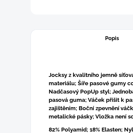
Popis
Jocksy z kvalitního jemně síťo
materiálu; Šíře pasové gumy cc
Nadčasový PopUp styl; Jednoba
pasová guma; Váček přišit k p
zajištěním; Boční zpevnění váč
metalické pásky; Vložka není so
82% Polyamid; 18% Elasten; Ny