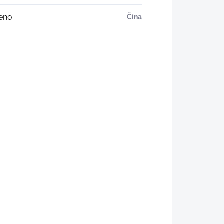
eno
:
Čína