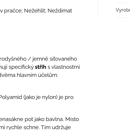
v pračce; Nežehlit; Neždímat
Vyrob
 prodyšného / jemně síťovaného
ují specifický
střih
s vlastnostmi
 dvěma hlavním účelům:
Polyamid (jako je nylon) je pro
nasákne pot jako bavlna. Místo
mi rychle schne. Tím udržuje