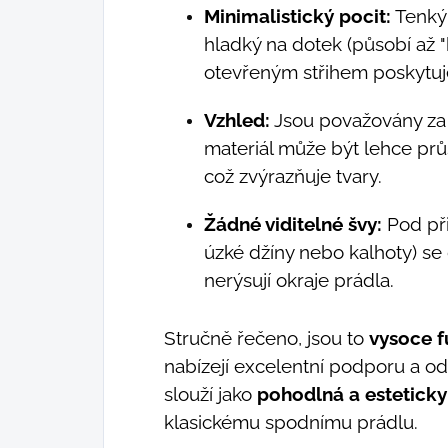
Minimalistický pocit:
Tenký 
hladký na dotek (působí až 
otevřeným střihem poskytuje
Vzhled:
Jsou považovány za s
materiál může být lehce průs
což zvýrazňuje tvary.
Žádné viditelné švy:
Pod při
úzké džíny nebo kalhoty) se 
nerýsují okraje prádla.
Stručně řečeno, jsou to
vysoce f
nabízejí excelentní podporu a od
slouží jako
pohodlná a esteticky
klasickému spodnímu prádlu.