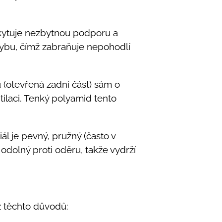
kytuje nezbytnou podporu a
pohybu, čímž zabraňuje nepohodlí
ů (otevřená zadní část) sám o
tilaci. Tenký polyamid tento
ál je pevný, pružný (často v
dolný proti oděru, takže vydrží
z těchto důvodů: