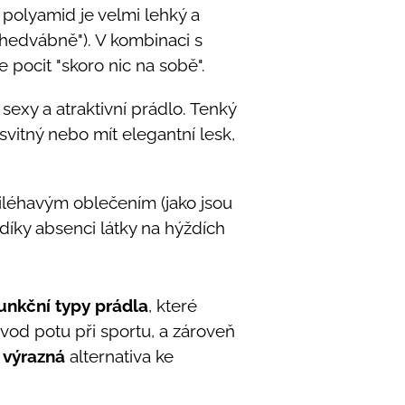
polyamid je velmi lehký a
"hedvábně"). V kombinaci s
 pocit "skoro nic na sobě".
exy a atraktivní prádlo. Tenký
vitný nebo mít elegantní lesk,
léhavým oblečením (jako jsou
díky absenci látky na hýždích
unkční typy prádla
, které
vod potu při sportu, a zároveň
 výrazná
alternativa ke