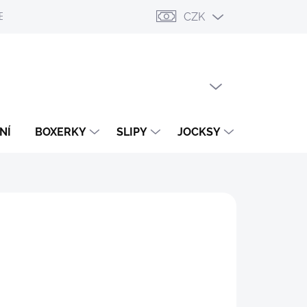
CZK
ESLÁNÍ
PŘIHLÁŠENÍ / REGISTRACE
OBCHODNÍ PODMÍNKY
PRÁZDNÝ KOŠÍK
NÁKUPNÍ
KOŠÍK
NÍ
BOXERKY
SLIPY
JOCKSY
TANGA