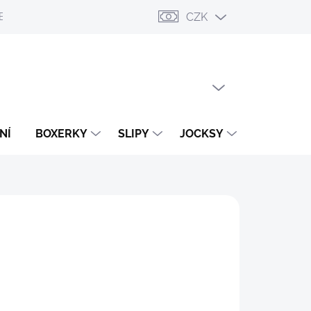
CZK
ESLÁNÍ
PŘIHLÁŠENÍ / REGISTRACE
OBCHODNÍ PODMÍNKY
PRÁZDNÝ KOŠÍK
NÁKUPNÍ
KOŠÍK
NÍ
BOXERKY
SLIPY
JOCKSY
TANGA