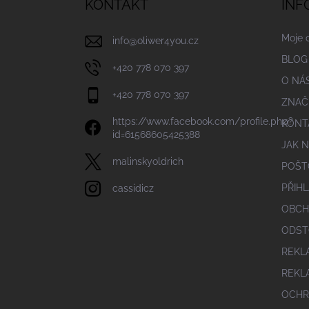
a
KONTAKT
INF
t
í
Moje 
info
@
oliwer4you.cz
BLOG
+420 778 070 397
O NÁ
+420 778 070 397
ZNAČ
https://www.facebook.com/profile.php?
KONT
id=61568605425388
JAK 
malinskyoldrich
POŠT
PŘIHL
cassidicz
OBCH
ODST
REKL
REKL
OCHR