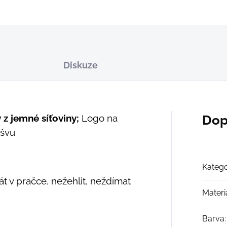
ZEPTAT SE
Diskuze
 z jemné síťoviny;
Logo na
Dop
 švu
Katego
t v pračce, nežehlit, neždímat
Materi
Barva
: