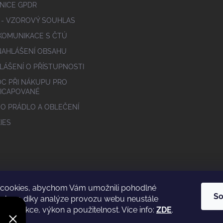
NICE GPDR
 - VZOROVÝ SOUHLAS
 KOMUNIKACE S ČTÚ
NAHLÁŠENÍ OBSAHU
LÁŠENÍ O PŘÍSTUPNOSTI
C PŘI NÁKUPU PRO
ICAPOVANÉ
 O PRÁDLO A OBLEČENÍ
IES
cookies, abychom Vám umožnili pohodlné
So
webu a díky analýze provozu webu neustále
eho funkce, výkon a použitelnost. Více info:
ZDE
.