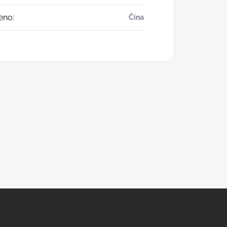
eno
:
Čína