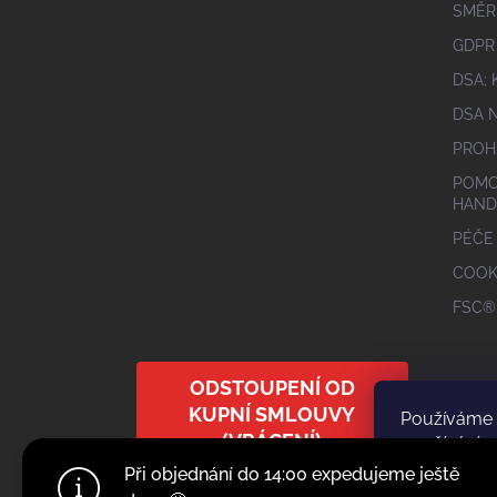
SMĚR
GDPR
DSA;
DSA 
PROH
POMO
HAND
PÉČE
COOK
FSC®
ODSTOUPENÍ OD
KUPNÍ SMLOUVY
Používáme 
(VRÁCENÍ)
používání 
zlepšovali j
Při objednání do 14:00 expedujeme ještě