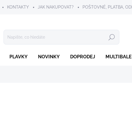
KONTAKTY
JAK NAKUPOVAT?
POŠTOVNÉ, PLATBA, OD
Hledat
PLAVKY
NOVINKY
DOPRODEJ
MULTIBALE
299 Kč
Měrná
ZVOLTE VARIANTU
cena:
VELIKOST