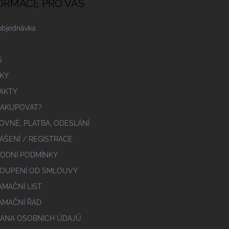
ORMACE PRO VÁS
objednávka
S
KY
AKTY
NAKUPOVAT?
OVNÉ, PLATBA, ODESLÁNÍ
ÁŠENÍ / REGISTRACE
ODNÍ PODMÍNKY
OUPENÍ OD SMLOUVY
AMAČNÍ LIST
AMAČNÍ ŘÁD
ANA OSOBNÍCH ÚDAJŮ