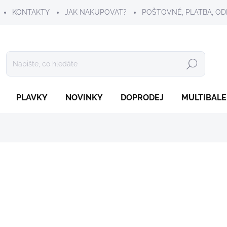
KONTAKTY
JAK NAKUPOVAT?
POŠTOVNÉ, PLATBA, OD
Hledat
PLAVKY
NOVINKY
DOPRODEJ
MULTIBALE
339 Kč
Měrná
ZVOLTE VARIANTU
cena:
VELIKOST