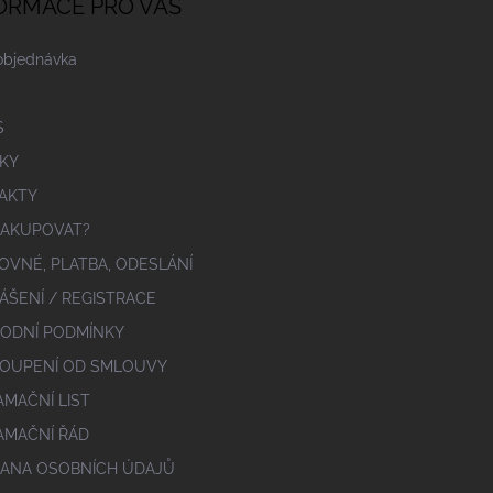
ORMACE PRO VÁS
objednávka
S
KY
AKTY
NAKUPOVAT?
OVNÉ, PLATBA, ODESLÁNÍ
ÁŠENÍ / REGISTRACE
ODNÍ PODMÍNKY
OUPENÍ OD SMLOUVY
AMAČNÍ LIST
AMAČNÍ ŘÁD
ANA OSOBNÍCH ÚDAJŮ