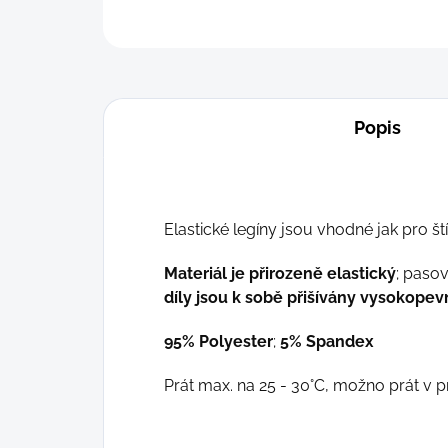
Popis
Elastické legíny jsou vhodné jak pro ští
Materiál je přirozeně elastický
;
pasov
díly jsou k sobě přišívány vysokopev
95% Polyester
;
5% Spandex
Prát max. na 25 - 30°C, možno prát v p