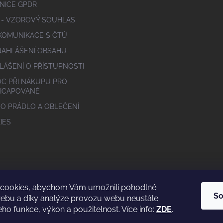
NICE GPDR
 - VZOROVÝ SOUHLAS
 KOMUNIKACE S ČTÚ
NAHLÁŠENÍ OBSAHU
LÁŠENÍ O PŘÍSTUPNOSTI
C PŘI NÁKUPU PRO
ICAPOVANÉ
 O PRÁDLO A OBLEČENÍ
IES
cookies, abychom Vám umožnili pohodlné
So
webu a díky analýze provozu webu neustále
eho funkce, výkon a použitelnost. Více info:
ZDE
.