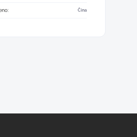
eno
:
Čína