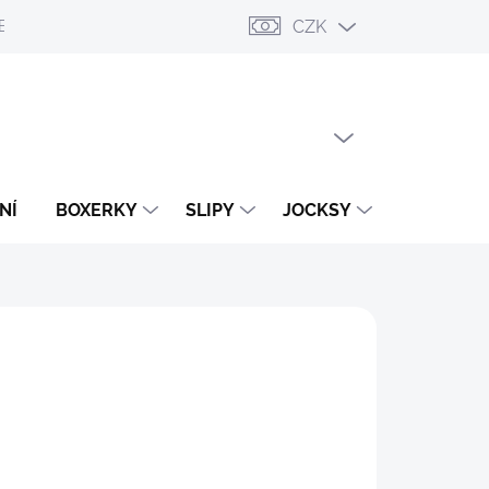
CZK
ESLÁNÍ
PŘIHLÁŠENÍ / REGISTRACE
OBCHODNÍ PODMÍNKY
PRÁZDNÝ KOŠÍK
NÁKUPNÍ
KOŠÍK
NÍ
BOXERKY
SLIPY
JOCKSY
TANGA