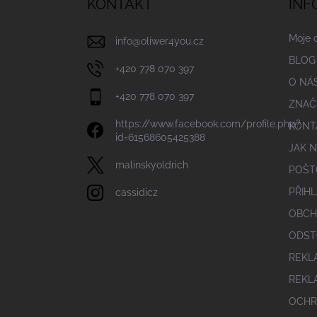
KONTAKT
INF
t
í
Moje 
info
@
oliwer4you.cz
BLOG
+420 778 070 397
O NÁ
+420 778 070 397
ZNAČ
https://www.facebook.com/profile.php?
KONT
id=61568605425388
JAK 
malinskyoldrich
POŠT
PŘIHL
cassidicz
OBCH
ODST
REKL
REKL
OCHR