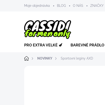
Přejít
Moje objednávka
BLOG
O NÁS
ZNAČKY
na
obsah
PRO EXTRA VELKÉ 🍆
BAREVNÉ PRÁDLO
Domů
NOVINKY
Sportovní legíny AXD
ZNAČKA:
AXD