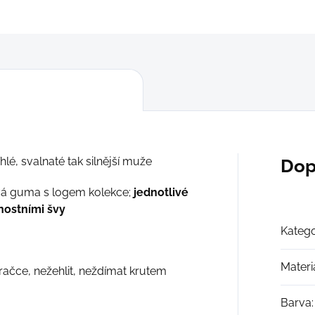
ZEPTAT SE
hlé, svalnaté tak silnější muže
Dop
á guma s logem kolekce;
jednotlivé
nostními švy
Katego
Materi
račce, nežehlit, neždímat krutem
Barva
: