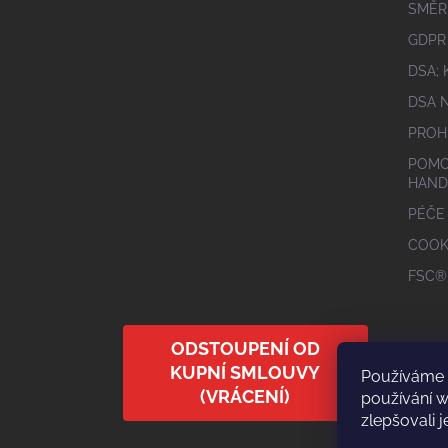
SMĚR
GDPR
DSA;
DSA 
PROH
POMO
HAND
PÉČE
COOK
FSC®
ODSTOUPENÍ OD
KUPNÍ SMLOUVY
Používáme 
(VRÁCENÍ)
používání 
zlepšovali j