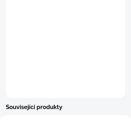
✅
Vpředu
průlez
bez knoflíků; překrytí
"S-M"
(73 - 80 cm)
"M"
(76 - 81 cm)
"M-L"
(82 - 87 cm)
"L"
(88 - 96 cm)
DETAILNÍ INFORMACE
−
+
Přidat do košíku
ZEPTAT SE
Související produkty