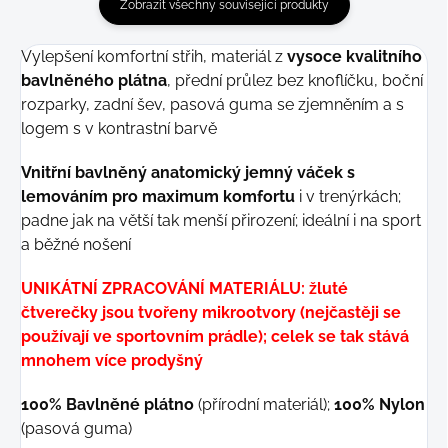
Zobrazit všechny související produkty
Vylepšení komfortní střih, materiál z
vysoce kvalitního
bavlněného plátna
, přední průlez bez knoflíčku, boční
rozparky, zadní šev, pasová guma se zjemněním a s
logem s v kontrastní barvě
Vnitřní bavlněný anatomický jemný váček s
lemováním pro maximum komfortu
i v trenýrkách;
padne jak na větší tak menší přirození; ideální i na sport
a běžné nošení
UNIKÁTNÍ ZPRACOVÁNÍ MATERIÁLU: žluté
čtverečky jsou tvořeny mikrootvory (nejčastěji se
používají ve sportovním prádle); celek se tak stává
mnohem více prodyšný
100% Bavlněné plátno
(přírodní materiál);
100% Nylon
(pasová guma)