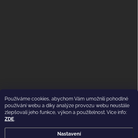
Používáme cookies, abychom Vám umožnili pohodlné
ODSTOUPENÍ OD KUPNÍ SMLOUVY
používání webu a díky analýze provozu webu neustále
(VRÁCENÍ)
zlepšovali jeho funkce, výkon a použitelnost. Více info:
ZDE
.
Nastavení