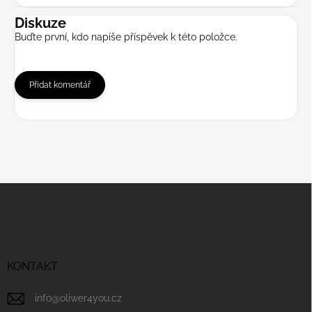
Diskuze
Buďte první, kdo napíše příspěvek k této položce.
Přidat komentář
Z
á
p
a
t
í
KONTAKT
info
@
oliwer4you.cz