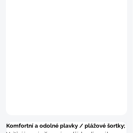
"S
"
(68 - 75 cm)
"M
"
(76 - 83 cm)
"
L"
(84 - 91 cm)
"XL"
(92 - 99 cm
)
"2XL"
(100 - 107 cm
)
"3XL"
(108 - 115 cm)
DETAILNÍ INFORMACE
−
+
Přidat do košíku
ZEPTAT SE
Komfortní a odolné plavky / plážové šortky;