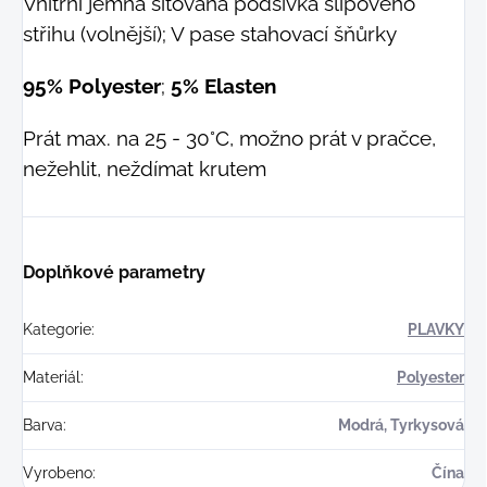
Vnitřní jemná síťovaná podšívka slipového
střihu (volnější); V pase stahovací šňůrky
95% Polyester
;
5% Elasten
Prát max. na 25 - 30°C, možno prát v pračce,
nežehlit, neždímat krutem
Doplňkové parametry
Kategorie
:
PLAVKY
Materiál
:
Polyester
Barva
:
Modrá, Tyrkysová
Vyrobeno
:
Čína