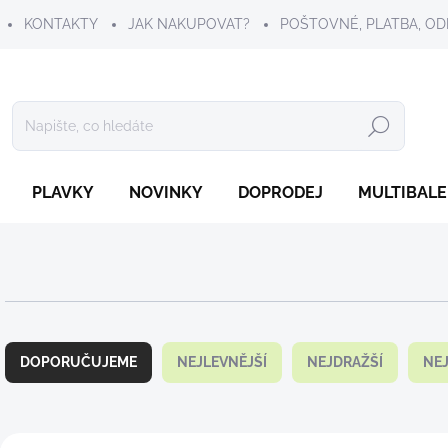
KONTAKTY
JAK NAKUPOVAT?
POŠTOVNÉ, PLATBA, OD
Hledat
PLAVKY
NOVINKY
DOPRODEJ
MULTIBALE
Ř
a
DOPORUČUJEME
NEJLEVNĚJŠÍ
NEJDRAŽŠÍ
NE
z
e
n
í
V