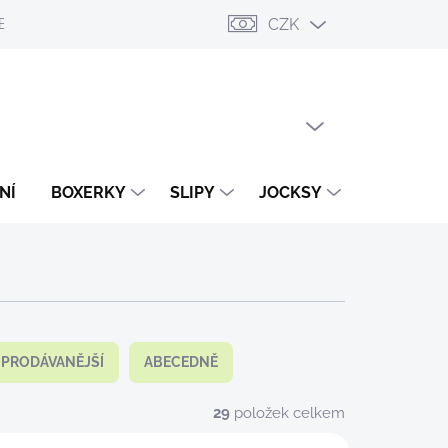
CZK
ESLÁNÍ
PŘIHLÁŠENÍ / REGISTRACE
OBCHODNÍ PODMÍNKY
PRÁZDNÝ KOŠÍK
NÁKUPNÍ
KOŠÍK
NÍ
BOXERKY
SLIPY
JOCKSY
TANGA
JPRODÁVANĚJŠÍ
ABECEDNĚ
29
položek celkem