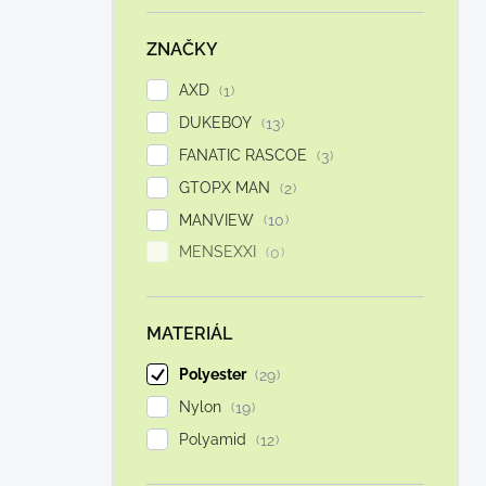
í
p
ZNAČKY
a
n
AXD
1
e
DUKEBOY
13
l
FANATIC RASCOE
3
GTOPX MAN
2
MANVIEW
10
MENSEXXI
0
MATERIÁL
Polyester
29
Nylon
19
Polyamid
12