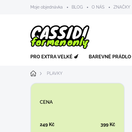
Přejít
Moje objednávka
BLOG
O NÁS
ZNAČKY
na
obsah
PRO EXTRA VELKÉ 🍆
BAREVNÉ PRÁDLO
Domů
PLAVKY
P
o
s
CENA
t
r
a
n
249
Kč
399
Kč
n