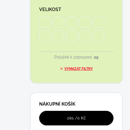
VELIKOST
Položek k zobrazení:
29
VYMAZAT FILTRY
NÁKUPNÍ KOŠÍK
0
ks /
0 Kč