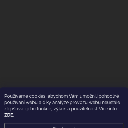
Používáme cookies, abychom Vám umožnili pohodlné
ODSTOUPENÍ OD KUPNÍ SMLOUVY
používání webu a díky analýze provozu webu neustále
(VRÁCENÍ)
zlepšovali jeho funkce, výkon a použitelnost. Více info:
ZDE
.