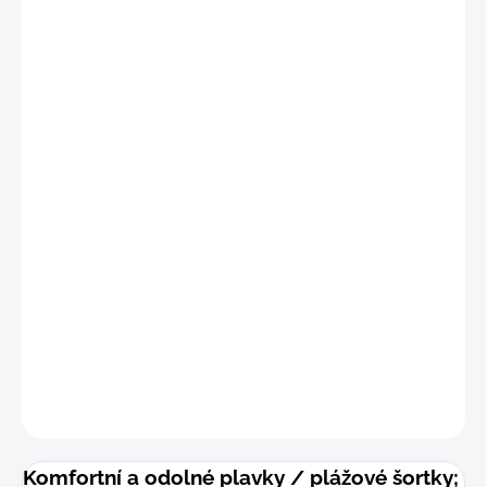
"S
"
(68 - 75 cm)
"M
"
(76 - 83 cm)
"
L"
(84 - 91 cm)
"XL"
(92 - 99 cm
)
"2XL"
(100 - 107 cm
)
"3XL"
(108 - 115 cm)
DETAILNÍ INFORMACE
−
+
Přidat do košíku
ZEPTAT SE
Komfortní a odolné plavky / plážové šortky;