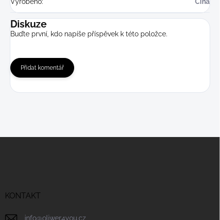
Vyrobeno
:
Čína
Diskuze
Buďte první, kdo napíše příspěvek k této položce.
Přidat komentář
Z
á
p
a
t
í
KONTAKT
info
@
oliwer4you.cz