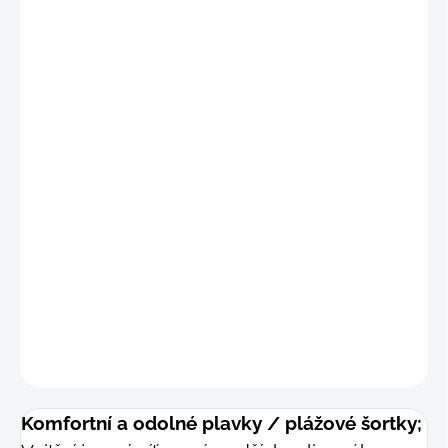
"S
"
(68 - 75 cm)
"M
"
(76 - 83 cm)
"
L"
(84 - 91 cm)
"XL"
(92 - 99 cm
)
"2XL"
(100 - 107 cm
)
"3XL"
(108 - 115 cm)
DETAILNÍ INFORMACE
−
+
Přidat do košíku
ZEPTAT SE
Komfortní a odolné plavky / plážové šortky;