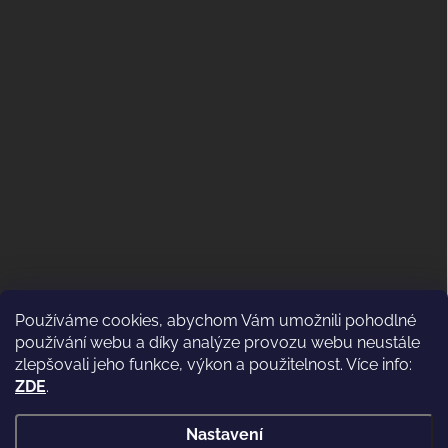
Používáme cookies, abychom Vám umožnili pohodlné
ODSTOUPENÍ OD KUPNÍ SMLOUVY
používání webu a díky analýze provozu webu neustále
(VRÁCENÍ)
zlepšovali jeho funkce, výkon a použitelnost. Více info:
ZDE
.
Nastavení