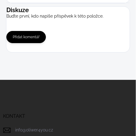
Diskuze
Buďte první, kdo napíše příspěvek k této položce.
Přidat komentář
Z
á
p
a
t
í
KONTAKT
info
@
oliwer4you.cz