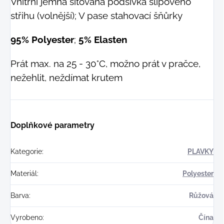
Vnitřní jemná síťovaná podšívka slipového
střihu (volnější); V pase stahovací šňůrky
95% Polyester
;
5% Elasten
Prát max. na 25 - 30°C, možno prát v pračce,
nežehlit, neždímat krutem
Doplňkové parametry
Kategorie
:
PLAVKY
Materiál
:
Polyester
Barva
:
Růžová
Vyrobeno
:
Čína