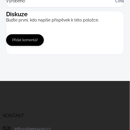
Vyrobeno
:
Čína
Diskuze
Buďte první, kdo napíše příspěvek k této položce.
Přidat komentář
Z
á
p
a
t
í
KONTAKT
info
@
oliwer4you.cz