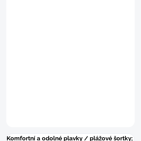
"S
"
(68 - 75 cm)
"M
"
(76 - 83 cm)
"
L"
(84 - 91 cm)
"XL"
(92 - 99 cm
)
"2XL"
(100 - 107 cm
)
"3XL"
(108 - 115 cm)
DETAILNÍ INFORMACE
−
+
Přidat do košíku
ZEPTAT SE
Komfortní a odolné plavky / plážové šortky;