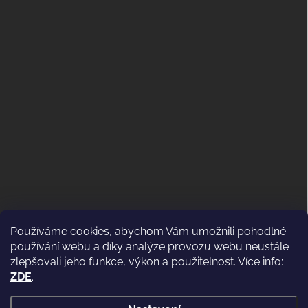
Používáme cookies, abychom Vám umožnili pohodlné
ODSTOUPENÍ OD KUPNÍ SMLOUVY
používání webu a díky analýze provozu webu neustále
(VRÁCENÍ)
zlepšovali jeho funkce, výkon a použitelnost. Více info:
ZDE
.