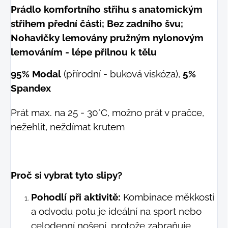
Prádlo komfortního střihu s anatomickým
střihem přední části; Bez zadního švu;
Nohavičky lemovány pružným nylonovým
lemováním - lépe přilnou k tělu
95% Modal
(přírodní - buková viskóza),
5%
Spandex
Prát max. na 25 - 30°C, možno prát v pračce,
nežehlit, neždímat krutem
Proč si vybrat tyto slipy?
Pohodlí při aktivitě:
Kombinace měkkosti
a odvodu potu je ideální na sport nebo
celodenní nošení, protože zabraňuje