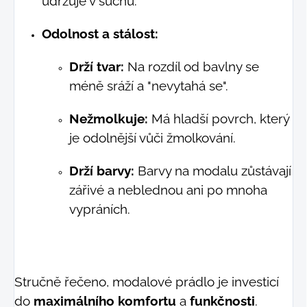
udržuje v suchu.
Odolnost a stálost:
Drží tvar:
Na rozdíl od bavlny se
méně sráží a "nevytahá se".
Nežmolkuje:
Má hladší povrch, který
je odolnější vůči žmolkování.
Drží barvy:
Barvy na modalu zůstávají
zářivé a neblednou ani po mnoha
vypráních.
Stručně řečeno, modalové prádlo je investicí
do
maximálního komfortu
a
funkčnosti
.