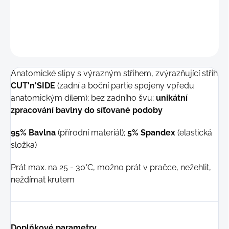
−
+
Přidat do košíku
ZEPTAT SE
Anatomické slipy s výrazným střihem, zvýrazňující střih
CUT'n'SIDE
(zadní a boční partie spojeny vpředu
anatomickým dílem); bez zadního švu;
unikátní
zpracování bavlny do síťované podoby
95% Bavlna
(přírodní materiál);
5% Spandex
(elastická
složka)
Prát max. na 25 - 30°C, možno prát v pračce, nežehlit,
neždímat krutem
Doplňkové parametry