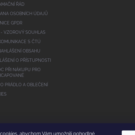
AMAČNÍ ŘÁD
ANA OSOBNÍCH ÚDAJŮ
NICE GPDR
 - VZOROVÝ SOUHLAS
 KOMUNIKACE S ČTÚ
NAHLÁŠENÍ OBSAHU
LÁŠENÍ O PŘÍSTUPNOSTI
C PŘI NÁKUPU PRO
ICAPOVANÉ
 O PRÁDLO A OBLEČENÍ
IES
cookies, abychom Vám umožnili pohodlné