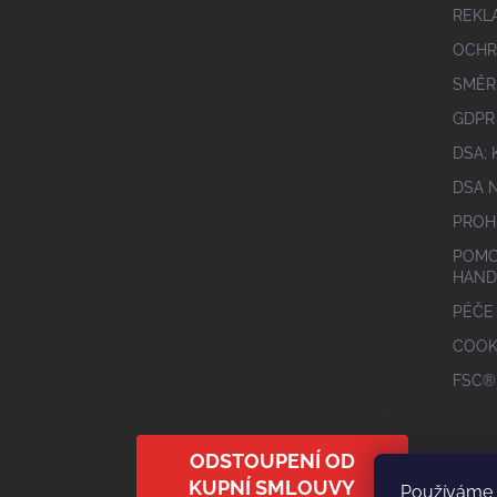
REKL
OCHR
SMĚR
GDPR
DSA;
DSA 
PROH
POMO
HAND
PÉČE
COOK
FSC®
ODSTOUPENÍ OD
KUPNÍ SMLOUVY
Používáme 