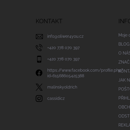
Z
á
p
a
KONTAKT
INF
t
í
Moje 
info
@
oliwer4you.cz
BLOG
+420 778 070 397
O NÁ
+420 778 070 397
ZNAČ
https://www.facebook.com/profile.php?
KONT
id=61568605425388
JAK 
malinskyoldrich
POŠT
PŘIHL
cassidicz
OBCH
ODST
REKL