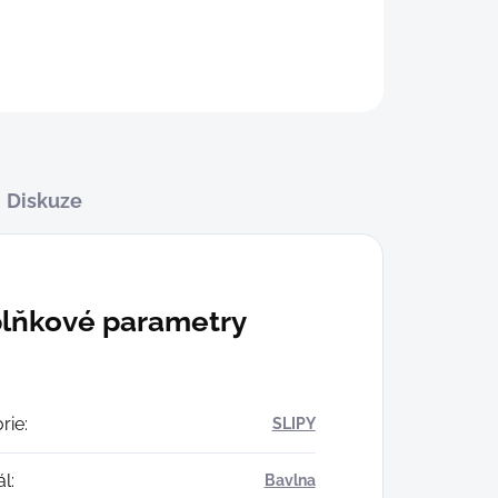
Diskuze
lňkové parametry
rie
:
SLIPY
ál
:
Bavlna