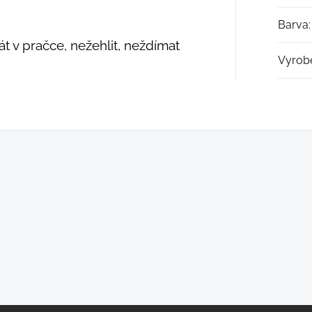
Barva
:
t v pračce, nežehlit, neždímat
Vyrob