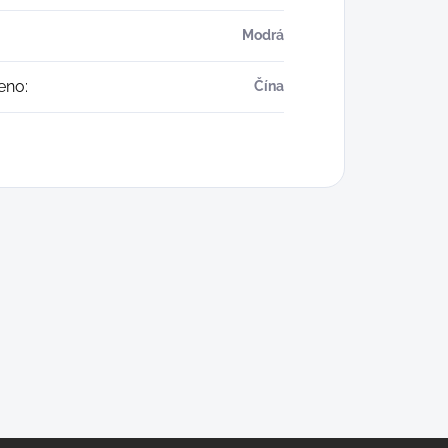
Modrá
eno
:
Čína