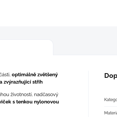
DETAILNÍ INFORMACE
ZEPTAT SE
části,
optimálně zvětšený
Dop
 zvýrazňující střih
uhou životností, nadčasový
Katego
aviček s tenkou nylonovou
Materi