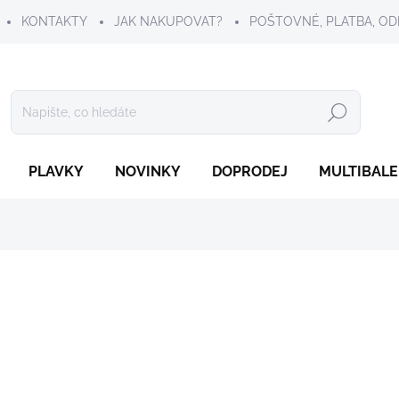
KONTAKTY
JAK NAKUPOVAT?
POŠTOVNÉ, PLATBA, OD
Hledat
PLAVKY
NOVINKY
DOPRODEJ
MULTIBALE
299 Kč
Měrná
ZVOLTE VARIANTU
cena:
VELIKOST