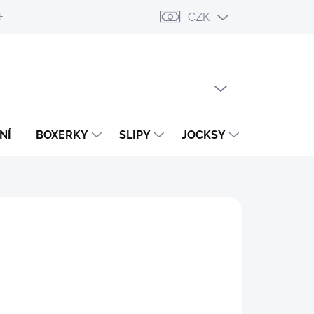
CZK
ESLÁNÍ
PŘIHLÁŠENÍ / REGISTRACE
OBCHODNÍ PODMÍNKY
PRÁZDNÝ KOŠÍK
NÁKUPNÍ
KOŠÍK
NÍ
BOXERKY
SLIPY
JOCKSY
TANGA