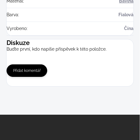
Materiál
:
Bavlna
Barva
:
Fialová
Vyrobeno
:
Čína
Diskuze
Buďte první, kdo napíše příspěvek k této položce.
Přidat komentář
Z
á
p
a