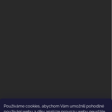
Používáme cookies, abychom Vám umožnili pohodlné
ODSTOUPENÍ OD KUPNÍ SMLOUVY
používání webu a díky analýze provozu webu neustále