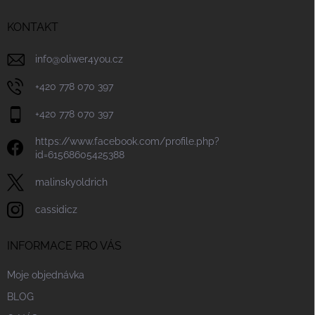
t
í
KONTAKT
info
@
oliwer4you.cz
+420 778 070 397
+420 778 070 397
https://www.facebook.com/profile.php?
id=61568605425388
malinskyoldrich
cassidicz
INFORMACE PRO VÁS
Moje objednávka
BLOG