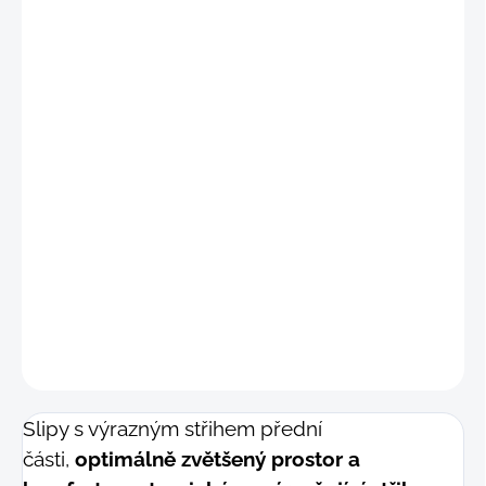
"
M"
(77 - 84 cm)
"L"
(85 - 92 cm)
"L-XL"
(88 - 96 cm)
"XL"
(93 - 100 cm)
"XL-2XL"
(97 - 104 cm)
"2XL"
(101 - 108 cm)
DETAILNÍ INFORMACE
−
+
Přidat do košíku
ZEPTAT SE
Slipy s výrazným střihem přední
části,
optimálně zvětšený prostor a