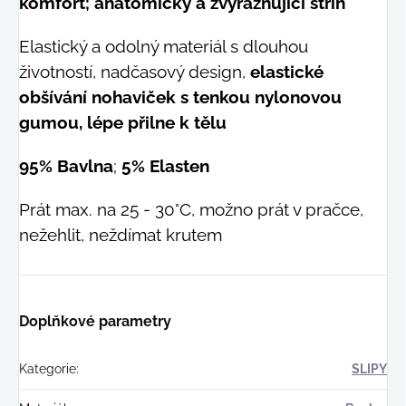
komfort;
anatomický a zvýrazňující střih
Elastický a odolný materiál s dlouhou
životností, nadčasový design,
elastické
obšívání nohaviček s tenkou nylonovou
gumou, lépe přilne k tělu
95% Bavlna
;
5% Elasten
Prát max. na 25 - 30°C, možno prát v pračce,
nežehlit, neždímat krutem
Doplňkové parametry
Kategorie
:
SLIPY