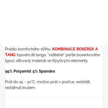
Detail
199 Kč
S
M
M-L
Prádlo komfortního střihu,
KOMBINACE BOXEREK A
TANG
(spodní díl tanga; "viditelné" partie boxerkového
typu); síťovaný materiál se třpytivými elementy
95% Polyamid
;
5% Spandex
Prát do 25 - 30°C, možno prát v pračce, nežehlit,
neždímat krutem