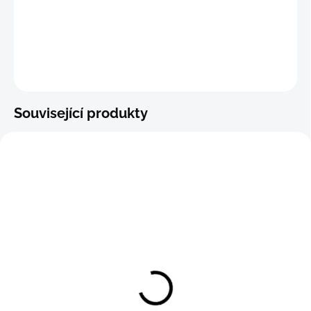
−
+
Přidat do košíku
ZEPTAT SE
Související produkty
Boxerková tanga F.R.