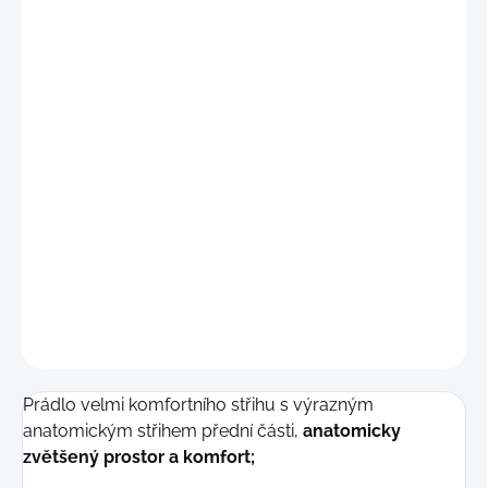
"S"
(69 - 76 cm)
"M"
(77 - 84 cm)
"L"
(85 - 92 cm)
"XL"
(93 - 99 cm)
"2XL"
(100 - 107 cm)
DETAILNÍ INFORMACE
−
+
Přidat do košíku
ZEPTAT SE
Prádlo velmi komfortního střihu s výrazným
anatomickým střihem přední části,
anatomicky
zvětšený prostor a komfort;