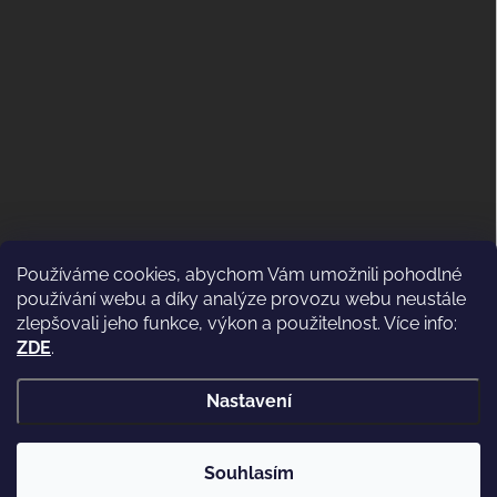
Používáme cookies, abychom Vám umožnili pohodlné
ODSTOUPENÍ OD KUPNÍ SMLOUVY
používání webu a díky analýze provozu webu neustále
(VRÁCENÍ)
zlepšovali jeho funkce, výkon a použitelnost. Více info:
ZDE
.
Nastavení
Copyright 2026
WWW.CASSIDI.CZ
. Všechna práva vyhrazena.
Souhlasím