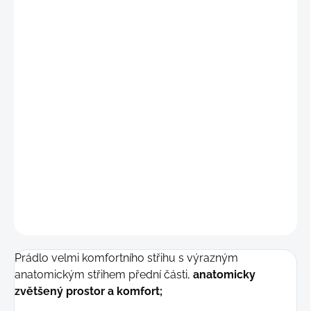
"S"
(69 - 76 cm)
"M"
(77 - 84 cm)
"L"
(85 - 92 cm)
"XL"
(93 - 99 cm)
"2XL"
(100 - 107 cm)
DETAILNÍ INFORMACE
−
+
Přidat do košíku
ZEPTAT SE
Prádlo velmi komfortního střihu s výrazným
anatomickým střihem přední části,
anatomicky
zvětšený prostor a komfort;