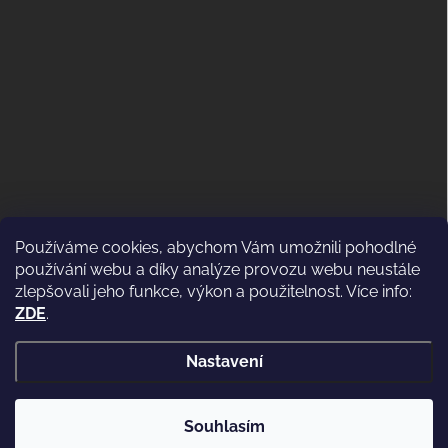
Používáme cookies, abychom Vám umožnili pohodlné
ODSTOUPENÍ OD KUPNÍ SMLOUVY
používání webu a díky analýze provozu webu neustále
(VRÁCENÍ)
zlepšovali jeho funkce, výkon a použitelnost. Více info:
ZDE
.
Nastavení
Copyright 2026
WWW.CASSIDI.CZ
. Všechna práva vyhrazena.
Souhlasím