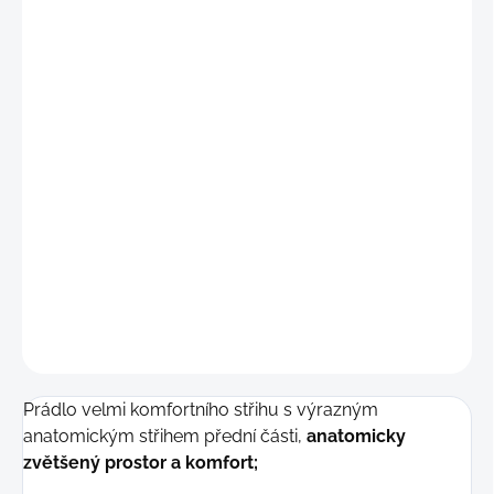
"S"
(69 - 76 cm)
"M"
(77 - 84 cm)
"L"
(85 - 92 cm)
"XL"
(93 - 99 cm)
"2XL"
(100 - 107 cm)
DETAILNÍ INFORMACE
−
+
Přidat do košíku
ZEPTAT SE
Prádlo velmi komfortního střihu s výrazným
anatomickým střihem přední části,
anatomicky
zvětšený prostor a komfort;