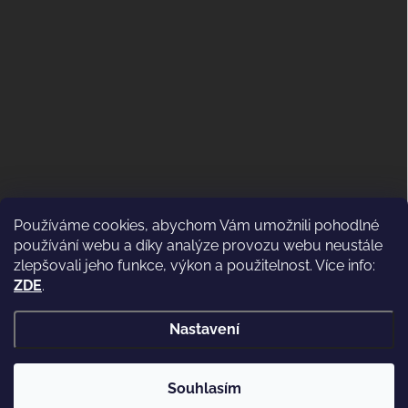
Používáme cookies, abychom Vám umožnili pohodlné
ODSTOUPENÍ OD KUPNÍ SMLOUVY
používání webu a díky analýze provozu webu neustále
(VRÁCENÍ)
zlepšovali jeho funkce, výkon a použitelnost. Více info:
ZDE
.
Nastavení
Copyright 2026
WWW.CASSIDI.CZ
. Všechna práva vyhrazena.
Souhlasím