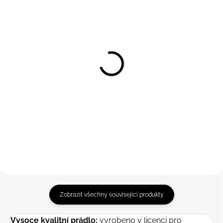
Boxerky Human Made
Boxerky Human Made
Detail
Detail
149 Kč
149 Kč
S
M
M
Zobrazit všechny související produkty
Vysoce kvalitní prádlo;
vyrobeno v licenci pro