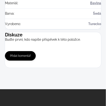
Materiál
:
Bavlna
Barva
:
Šedá
Vyrobeno
:
Turecko
Diskuze
Buďte první, kdo napíše příspěvek k této položce.
Přidat komentář
Z
á
p