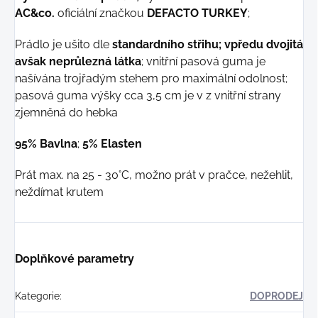
AC&co.
oficiální značkou
DEFACTO TURKEY
;
Prádlo je ušito dle
standardního střihu; vpředu dvojitá
avšak neprůlezná látka
; vnitřní pasová guma je
našívána trojřadým stehem pro maximální odolnost;
pasová guma výšky cca 3,5 cm je v z vnitřní strany
zjemněná do hebka
95% Bavlna
;
5% Elasten
Prát max. na 25 - 30°C, možno prát v pračce, nežehlit,
neždímat krutem
Doplňkové parametry
Kategorie
:
DOPRODEJ