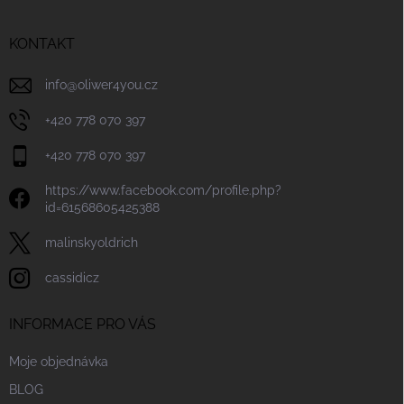
a
t
í
KONTAKT
info
@
oliwer4you.cz
+420 778 070 397
+420 778 070 397
https://www.facebook.com/profile.php?
id=61568605425388
malinskyoldrich
cassidicz
INFORMACE PRO VÁS
Moje objednávka
BLOG