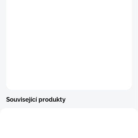
"
M"
(76 - 81 cm)
"L"
(82 - 89 cm)
"XL"
(90 - 97 cm)
"2X"
(98 - 104
cm)
DETAILNÍ INFORMACE
−
+
Přidat do košíku
ZEPTAT SE
Související produkty