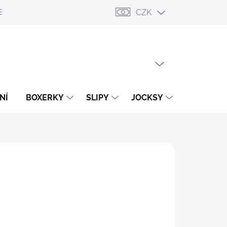
CZK
ESLÁNÍ
PŘIHLÁŠENÍ / REGISTRACE
OBCHODNÍ PODMÍNKY
PRÁZDNÝ KOŠÍK
NÁKUPNÍ
KOŠÍK
NÍ
BOXERKY
SLIPY
JOCKSY
TANGA