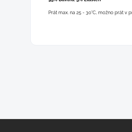
Prát max. na 25 - 30°C, možno prát v p
Z
á