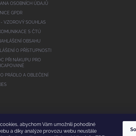
ANA OSOBNÍCH ÚDAJŮ
NICE GPDR
 - VZOROVÝ SOUHLAS
 KOMUNIKACE S ČTÚ
NAHLÁŠENÍ OBSAHU
LÁŠENÍ O PŘÍSTUPNOSTI
C PŘI NÁKUPU PRO
ICAPOVANÉ
 O PRÁDLO A OBLEČENÍ
IES
cookies, abychom Vám umožnili pohodlné
So
webu a díky analýze provozu webu neustále