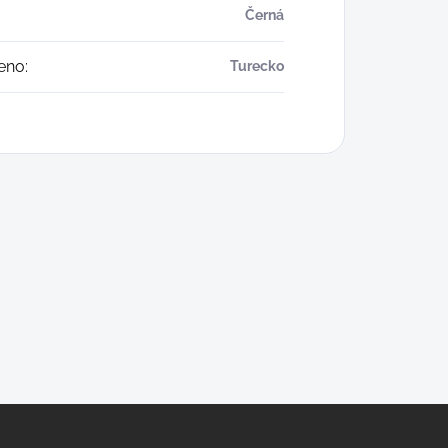
Černá
eno
:
Turecko