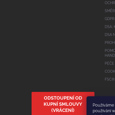
OCHR
SMĚR
GDPR
DSA;
DSA 
PROH
POMO
HAND
PÉČE
COOK
FSC®
ODSTOUPENÍ OD
KUPNÍ SMLOUVY
Používáme 
(VRÁCENÍ)
používání 