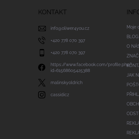
p
a
KONTAKT
INF
t
í
Moje 
info
@
oliwer4you.cz
BLOG
+420 778 070 397
O NÁ
+420 778 070 397
ZNAČ
https://www.facebook.com/profile.php?
KONT
id=61568605425388
JAK 
malinskyoldrich
POŠT
PŘIHL
cassidicz
OBCH
ODST
REKL
REKL