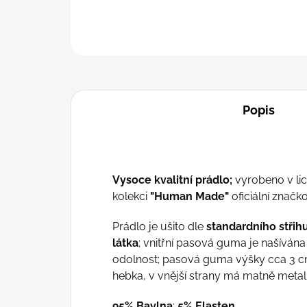
Popis
Vysoce kvalitní prádlo;
vyrobeno v li
kolekci
"Human Made"
oficiální znač
Prádlo je ušito dle
standardního střih
látka
; vnitřní pasová guma je našíván
odolnost; pasová guma výšky cca 3 cm 
hebka, v vnější strany má matně metal
95% Bavlna
;
5% Elasten