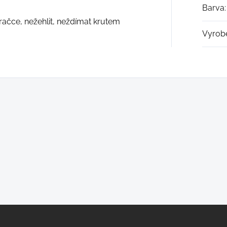
Barva
:
račce, nežehlit, neždímat krutem
Vyrob