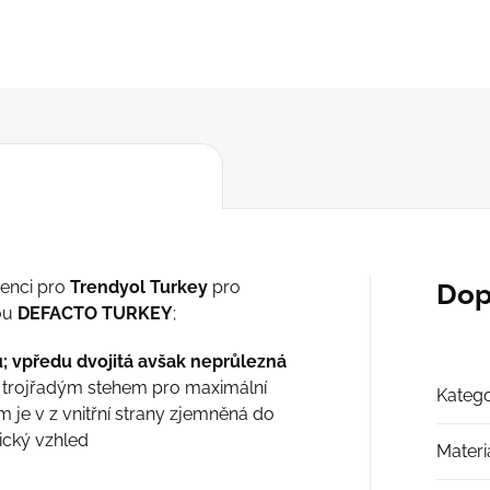
DETAILNÍ INFORMACE
ZEPTAT SE
cenci pro
Trendyol Turkey
pro
Dop
kou
DEFACTO TURKEY
;
u; vpředu dvojitá avšak neprůlezná
a trojřadým stehem pro maximální
Katego
je v z vnitřní strany zjemněná do
ický vzhled
Materi