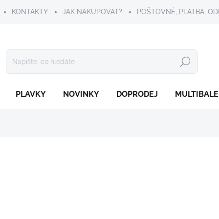
KONTAKTY
JAK NAKUPOVAT?
POŠTOVNÉ, PLATBA, OD
Hledat
PLAVKY
NOVINKY
DOPRODEJ
MULTIBALE
149 Kč
Měrná
ZVOLTE VARIANTU
cena:
VELIKOST