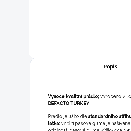
Detail
149 Kč
S
M
Popis
Vysoce kvalitní prádlo;
vyrobeno v li
DEFACTO TURKEY
;
Prádlo je ušito dle
standardního střih
látka
; vnitřní pasová guma je našíván
odolnost; pasová guma výšky cca 3,5 c