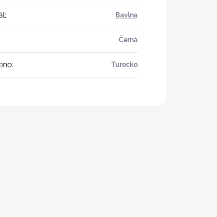
ál
:
Bavlna
Černá
eno
:
Turecko