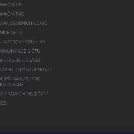
AMAČNÍ LIST
AMAČNÍ ŘÁD
ANA OSOBNÍCH ÚDAJŮ
NICE GPDR
 - VZOROVÝ SOUHLAS
 KOMUNIKACE S ČTÚ
NAHLÁŠENÍ OBSAHU
LÁŠENÍ O PŘÍSTUPNOSTI
C PŘI NÁKUPU PRO
ICAPOVANÉ
 O PRÁDLO A OBLEČENÍ
IES