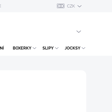
CZK
ESLÁNÍ
PŘIHLÁŠENÍ / REGISTRACE
OBCHODNÍ PODMÍNKY
PRÁZDNÝ KOŠÍK
NÁKUPNÍ
KOŠÍK
NÍ
BOXERKY
SLIPY
JOCKSY
TANGA