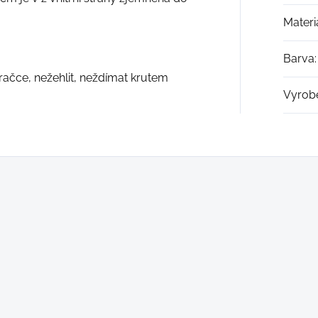
Materi
Barva
:
račce, nežehlit, neždímat krutem
Vyrob