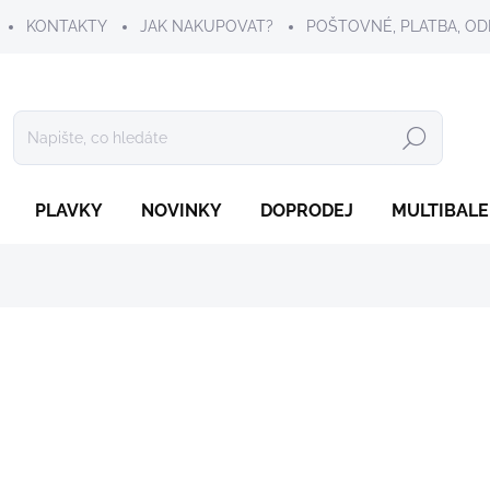
KONTAKTY
JAK NAKUPOVAT?
POŠTOVNÉ, PLATBA, OD
Hledat
PLAVKY
NOVINKY
DOPRODEJ
MULTIBALE
149 Kč
Měrná
SKLADEM
cena:
VELIKOST