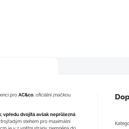
Detail
Detail
149 Kč
149 Kč
M
S
cenci pro
AC&co.
oficiální značkou
Dop
u; vpředu dvojitá avšak neprůlezná
a trojřadým stehem pro maximální
Katego
m je v z vnitřní strany zjemněná do