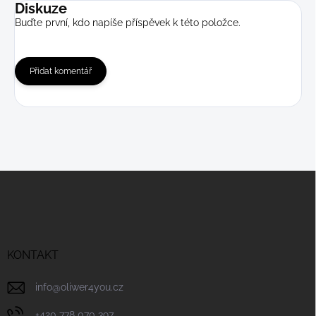
Diskuze
Buďte první, kdo napíše příspěvek k této položce.
Přidat komentář
Z
á
p
a
t
í
KONTAKT
info
@
oliwer4you.cz
+420 778 070 397