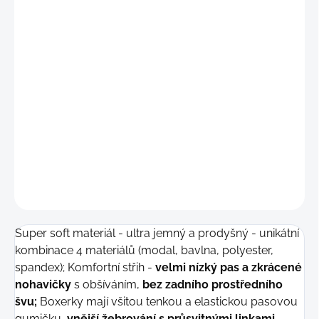
"S-
M"
(72 - 79 cm)
"
M"
(76 - 83 cm)
"L"
(84 - 91 cm)
"L-XL"
(89 - 96 cm
)
DETAILNÍ INFORMACE
−
+
Přidat do košíku
ZEPTAT SE
Super soft materiál - ultra jemný a prodyšný - unikátní
kombinace 4 materiálů (modal, bavlna, polyester,
spandex); Komfortní střih -
velmi nízký pas a zkrácené
nohavičky
s obšíváním
,
bez zadního prostředního
švu;
Boxerky mají všitou tenkou a elastickou pasovou
gumičku,
vnější žebrování s průsvitnými linkami