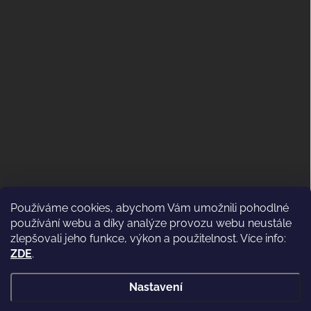
Používáme cookies, abychom Vám umožnili pohodlné
ODSTOUPENÍ OD KUPNÍ SMLOUVY
používání webu a díky analýze provozu webu neustále
(VRÁCENÍ)
zlepšovali jeho funkce, výkon a použitelnost. Více info:
ZDE
.
Nastavení