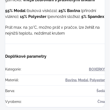
55% Modal
(buková viskóza);
25% Bavlna
(přírodní
vlákno);
15% Polyester
(pevnostní složka);
5% Spandex
Prát max. na 30°C, možno prát v pračce, lze žehlit na
nejnižší teplotu, neždímat krutem
Doplňkové parametry
Kategorie
:
BOXERKY
Materiál
:
Bavlna
,
Modal
,
Polyester
Barva
:
Šedá
Vyrobeno
:
Čína