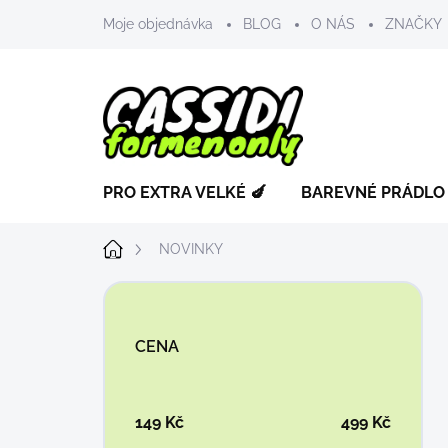
Přejít
Moje objednávka
BLOG
O NÁS
ZNAČKY
na
obsah
PRO EXTRA VELKÉ 🍆
BAREVNÉ PRÁDLO
Domů
NOVINKY
P
o
s
CENA
t
r
a
n
149
Kč
499
Kč
n