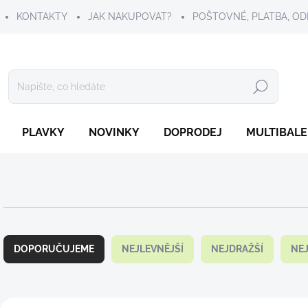
KONTAKTY
JAK NAKUPOVAT?
POŠTOVNÉ, PLATBA, OD
Hledat
PLAVKY
NOVINKY
DOPRODEJ
MULTIBALE
Ř
a
DOPORUČUJEME
NEJLEVNĚJŠÍ
NEJDRAŽŠÍ
NE
z
e
n
í
V