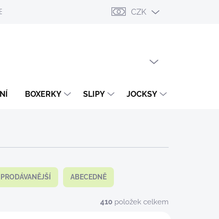
CZK
ESLÁNÍ
PŘIHLÁŠENÍ / REGISTRACE
OBCHODNÍ PODMÍNKY
PRÁZDNÝ KOŠÍK
NÁKUPNÍ
KOŠÍK
NÍ
BOXERKY
SLIPY
JOCKSY
TANGA
JPRODÁVANĚJŠÍ
ABECEDNĚ
410
položek celkem