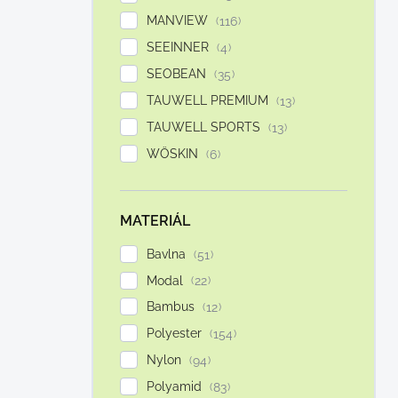
MANVIEW
116
SEEINNER
4
SEOBEAN
35
TAUWELL PREMIUM
13
TAUWELL SPORTS
13
WÖSKIN
6
MATERIÁL
Bavlna
51
Modal
22
Bambus
12
Polyester
154
Nylon
94
Polyamid
83