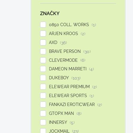
í
p
ZNAČKY
a
n
0850 COLL. WORKS
1
e
ARJEN KROOS
2
l
AXD
36
BRAVE PERSON
30
CLEVERMODE
6
DAMEON MARRETI
4
DUKEBOY
103
ELEWEAR PREMIUM
2
ELEWEAR SPORTS
1
FANKAZI EROTICWEAR
2
GTOPX MAN
8
INNERSY
5
JOCKMAIL
23