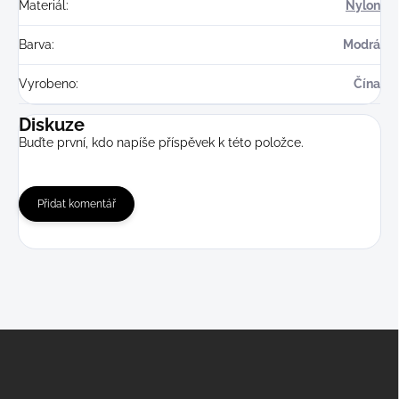
Materiál
:
Nylon
Barva
:
Modrá
Vyrobeno
:
Čína
Diskuze
Buďte první, kdo napíše příspěvek k této položce.
Přidat komentář
Z
á
p
a