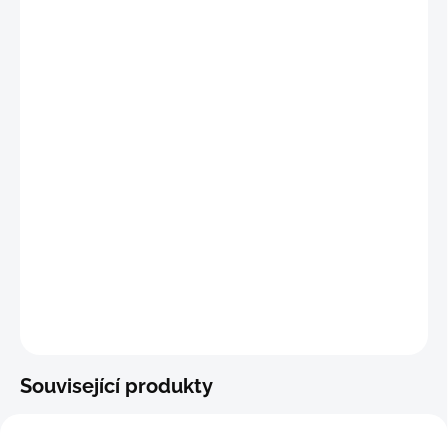
"S
"
(69 - 76 cm)
"
M"
(77 - 84 cm)
"L"
(85 - 92 cm)
"XL
"
(93 - 101 cm)
DETAILNÍ INFORMACE
−
+
Přidat do košíku
ZEPTAT SE
Související produkty