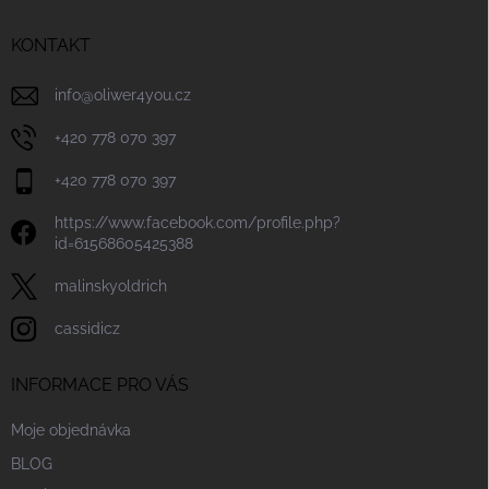
t
í
KONTAKT
info
@
oliwer4you.cz
+420 778 070 397
+420 778 070 397
https://www.facebook.com/profile.php?
id=61568605425388
malinskyoldrich
cassidicz
INFORMACE PRO VÁS
Moje objednávka
BLOG