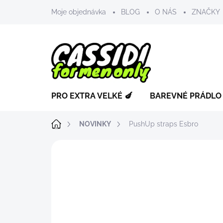
Přejít
Moje objednávka
BLOG
O NÁS
ZNAČKY
na
obsah
PRO EXTRA VELKÉ 🍆
BAREVNÉ PRÁDLO
Domů
NOVINKY
PushUp straps Esbro
ZNAČKA:
GTOPX MAN