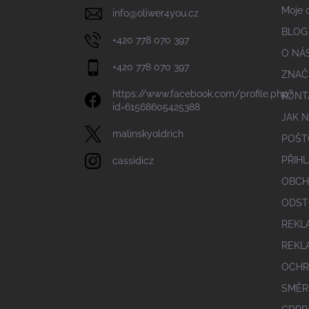
í
Moje 
info
@
oliwer4you.cz
BLOG
+420 778 070 397
O NÁ
+420 778 070 397
ZNAČ
https://www.facebook.com/profile.php?
KONT
id=61568605425388
JAK 
malinskyoldrich
POŠT
PŘIHL
cassidicz
OBCH
ODST
REKL
REKL
OCHR
SMĚR