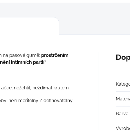
ým na pasové gumě;
prostrčením
Dop
nění intimních partií*
Katego
račce, nežehlit, neždímat krutem
Materi
y; není měřitelný / definovatelný
Barva
:
Vyrob