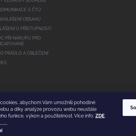
 - VZOROVÝ SOUHLAS
 KOMUNIKACE S ČTÚ
NAHLÁŠENÍ OBSAHU
LÁŠENÍ O PŘÍSTUPNOSTI
C PŘI NÁKUPU PRO
ICAPOVANÉ
 O PRÁDLO A OBLEČENÍ
IES
cookies, abychom Vám umožnili pohodlné
So
webu a díky analýze provozu webu neustále
eho funkce, výkon a použitelnost. Více info:
ZDE
.
í
yhrazena.