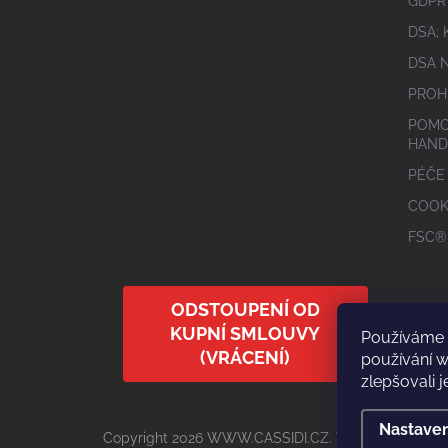
GDPR
DSA;
DSA 
PROH
POMO
HAND
PÉČE
COOK
FSC®
ODSTOUPENÍ OD
KUPNÍ SMLOUVY
Používáme 
(VRÁCENÍ)
používání 
zlepšovali j
Nastaven
Copyright 2026
WWW.CASSIDI.CZ
. Všechna práva v