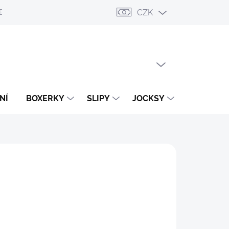
CZK
ESLÁNÍ
PŘIHLÁŠENÍ / REGISTRACE
OBCHODNÍ PODMÍNKY
PRÁZDNÝ KOŠÍK
NÁKUPNÍ
KOŠÍK
NÍ
BOXERKY
SLIPY
JOCKSY
TANGA