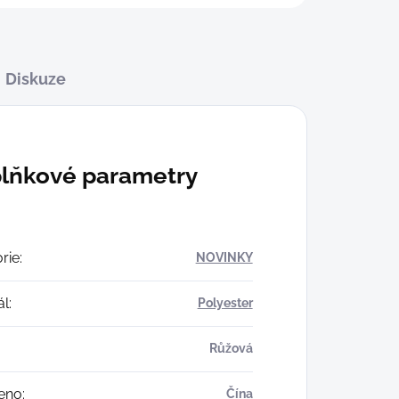
Diskuze
lňkové parametry
rie
:
NOVINKY
ál
:
Polyester
Růžová
eno
:
Čína