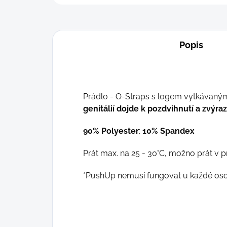
Popis
Prádlo - O-Straps s logem vytkávan
genitálií dojde k pozdvihnutí a zvýraz
90% Polyester
;
10
% Spandex
Prát max. na 25 - 30°C, možno prát v p
*PushUp nemusí fungovat u každé osob