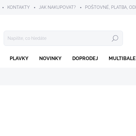
KONTAKTY
JAK NAKUPOVAT?
POŠTOVNÉ, PLATBA, OD
Hledat
PLAVKY
NOVINKY
DOPRODEJ
MULTIBALE
277 Kč
Měrná
ZVOLTE VARIANTU
cena:
VELIKOST