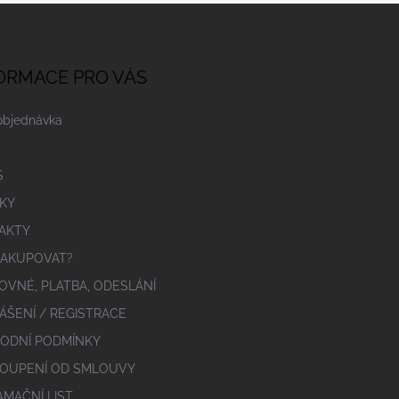
ORMACE PRO VÁS
objednávka
S
KY
AKTY
NAKUPOVAT?
OVNÉ, PLATBA, ODESLÁNÍ
ÁŠENÍ / REGISTRACE
ODNÍ PODMÍNKY
OUPENÍ OD SMLOUVY
AMAČNÍ LIST