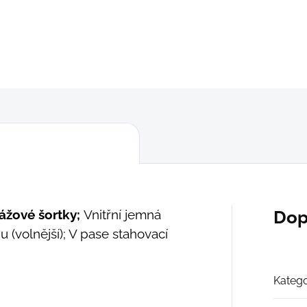
"3XL"
(108 - 115 cm)
DETAILNÍ INFORMACE
ZEPTAT SE
ážové šortky;
Vnitřní jemná
Dop
u (volnější); V pase stahovací
Katego