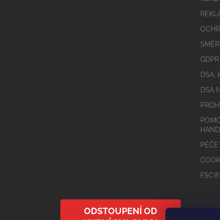
REKL
OCHR
SMĚR
GDPR
DSA;
DSA 
PROH
POMO
HAND
PÉČE
COOK
FSC®
ODSTOUPENÍ OD