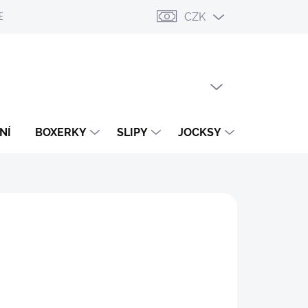
CZK
ESLÁNÍ
PŘIHLÁŠENÍ / REGISTRACE
OBCHODNÍ PODMÍNKY
PRÁZDNÝ KOŠÍK
NÁKUPNÍ
KOŠÍK
NÍ
BOXERKY
SLIPY
JOCKSY
TANGA