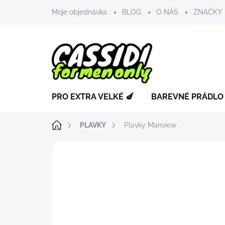
Přejít
Moje objednávka
BLOG
O NÁS
ZNAČKY
na
obsah
PRO EXTRA VELKÉ 🍆
BAREVNÉ PRÁDLO
Domů
PLAVKY
Plavky Manview
ZNAČKA:
MANVIEW