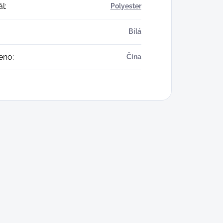
ál
:
Polyester
Bílá
eno
:
Čína