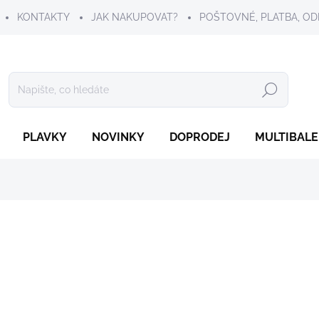
KONTAKTY
JAK NAKUPOVAT?
POŠTOVNÉ, PLATBA, OD
Hledat
PLAVKY
NOVINKY
DOPRODEJ
MULTIBALE
399 Kč
Měrná
ZVOLTE VARIANTU
cena:
VELIKOST