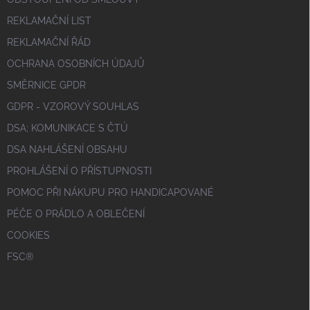
REKLAMAČNÍ LIST
REKLAMAČNÍ ŘÁD
OCHRANA OSOBNÍCH ÚDAJŮ
SMĚRNICE GPDR
GDPR - VZOROVÝ SOUHLAS
DSA; KOMUNIKACE S ČTÚ
DSA NAHLÁŠENÍ OBSAHU
PROHLÁŠENÍ O PŘÍSTUPNOSTI
POMOC PŘI NÁKUPU PRO HANDICAPOVANÉ
PÉČE O PRÁDLO A OBLEČENÍ
COOKIES
FSC®